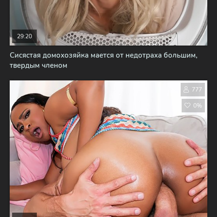
29:20
Сисястая домохозяйка мается от недотраха большим,
твердым членом
777
0%