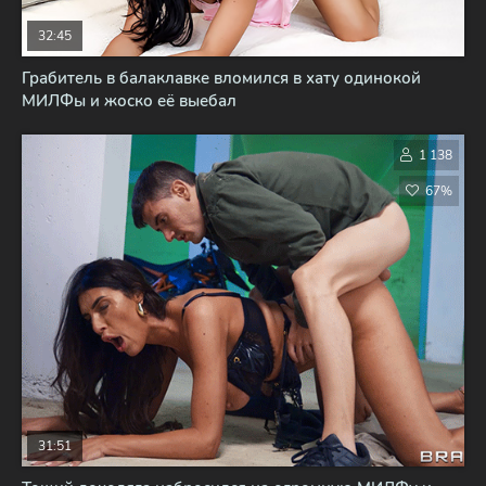
32:45
Грабитель в балаклавке вломился в хату одинокой
МИЛФы и жоско её выебал
1 138
67%
31:51