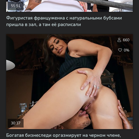
55:51
Фигуристая француженка с натуральными бубсами
пришла в зал, а там её расписали
660
0%
30:37
Богатая бизнеследи оргазмирует на черном члене,