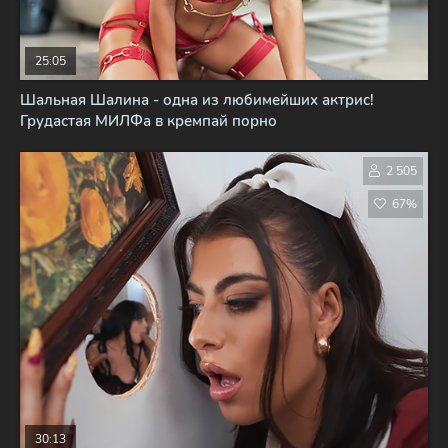
25:05
Шальная Шалина - одна из любимейших актрис!
Грудастая МИЛФа в кремпай порно
2 505
67%
30:13