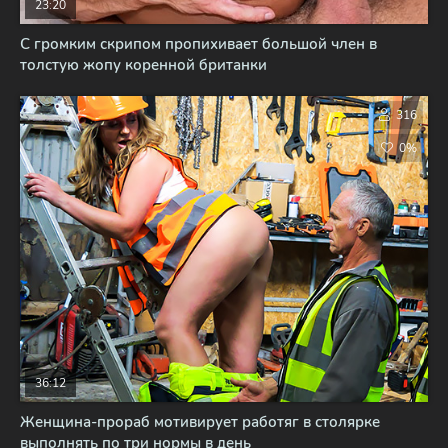
23:20
С громким скрипом пропихивает большой член в
толстую жопу коренной британки
316
0%
36:12
Женщина-прораб мотивирует работяг в столярке
выполнять по три нормы в день