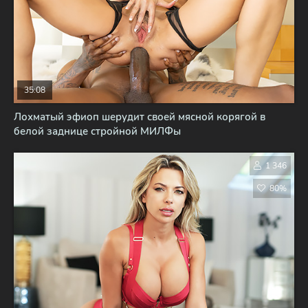
35:08
Лохматый эфиоп шерудит своей мясной корягой в
белой заднице стройной МИЛФы
1 346
80%