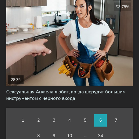
78%
28:35
Сексуальная Анжела любит, когда шерудят большим
инструментом с черного входа
1
2
3
4
5
6
7
8
9
10
...
34