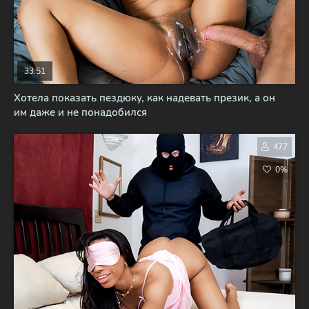
33:51
Хотела показать пездюку, как надевать презик, а он
им даже и не понадобился
477
0%