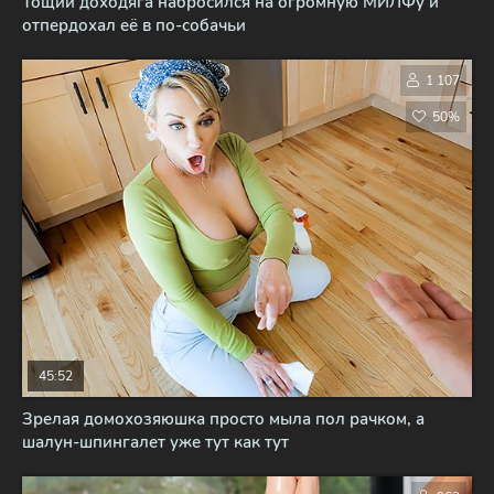
Тощий доходяга набросился на огромную МИЛФу и
отпердохал её в по-собачьи
1 107
50%
45:52
Зрелая домохозяюшка просто мыла пол рачком, а
шалун-шпингалет уже тут как тут