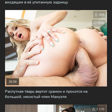
входящем в её упитанную задницу
608
50%
26:59
Распутная тварь вертит срамом и просится на
большой, мясистый член Мануэля
1 170