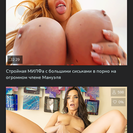
32:29
Стройная МИЛФа с большими сиськами в порно на
огромном члене Мануэля
598
0%