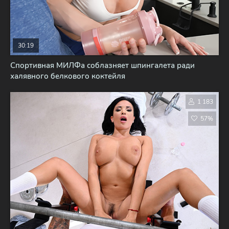
30:19
Спортивная МИЛФа соблазняет шпингалета ради
халявного белкового коктейля
1 183
57%