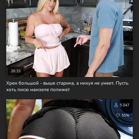
26:33
Хрен большой - выше старика, а нихуя не умеет. Пусть
хоть писю мамзеле полижет
5 047
55%