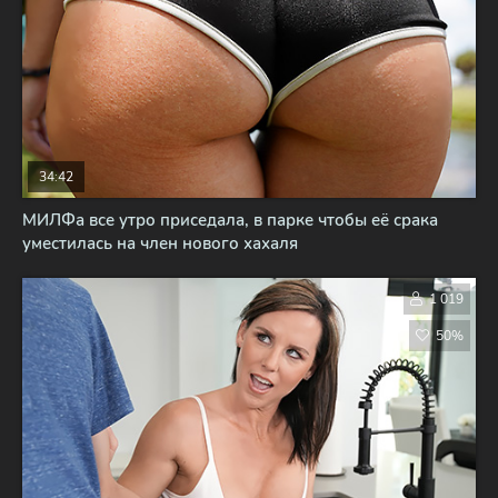
34:42
МИЛФа все утро приседала, в парке чтобы её срака
уместилась на член нового хахаля
1 019
50%