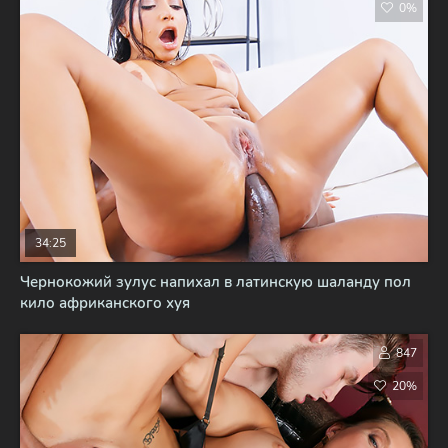
0%
34:25
Чернокожий зулус напихал в латинскую шаланду пол
кило африканского хуя
847
20%