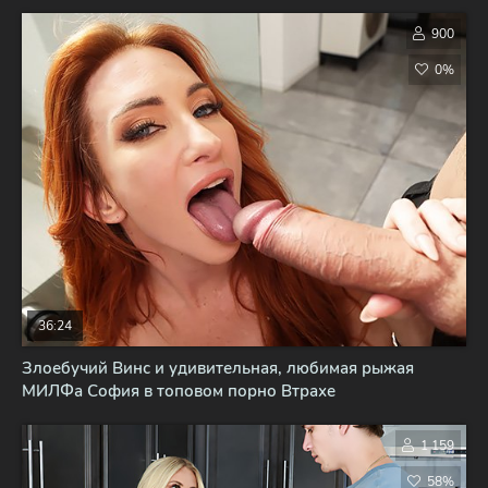
900
0%
36:24
Злоебучий Винс и удивительная, любимая рыжая
МИЛФа София в топовом порно Втрахе
1 159
58%