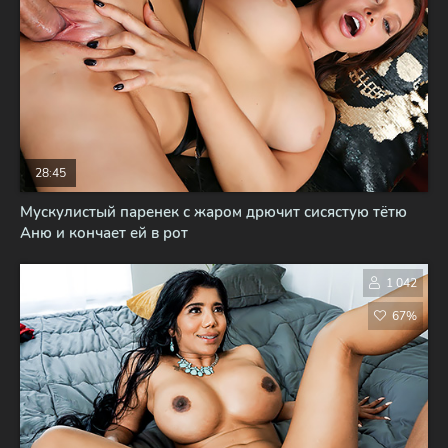
28:45
Мускулистый паренек с жаром дрючит сисястую тётю
Аню и кончает ей в рот
1 042
67%