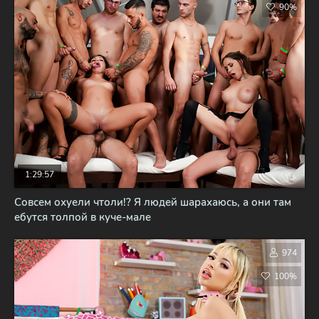
90%
1:29:57
Совсем охуели чтоли!? Я людей шарахаюсь, а они там
ебутся толпой в куче-мале
974
100%