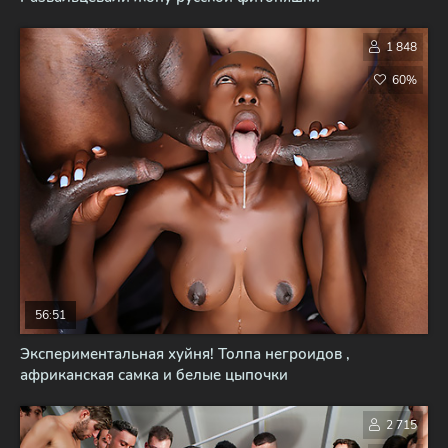
1 848
60%
56:51
Экспериментальная хуйня! Толпа негроидов ,
африканская самка и белые цыпочки
2 715