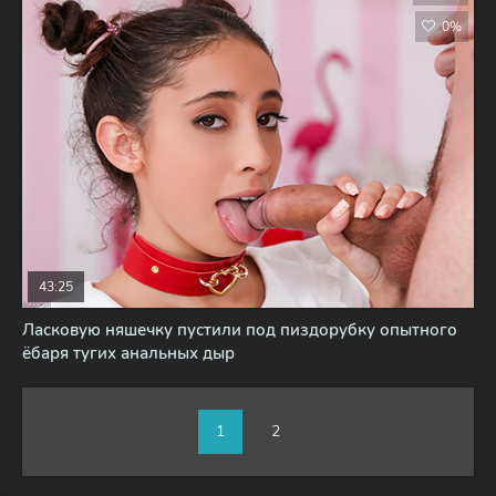
0%
43:25
Ласковую няшечку пустили под пиздорубку опытного
ёбаря тугих анальных дыр
1
2