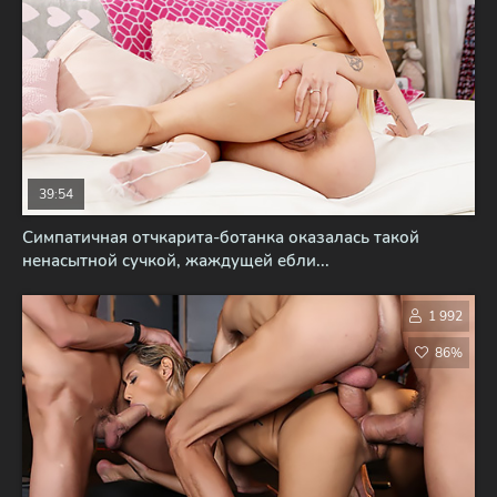
39:54
Симпатичная отчкарита-ботанка оказалась такой
ненасытной сучкой, жаждущей ебли...
1 992
86%