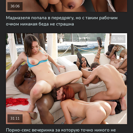
36:06
Мадмазеля попала в передрягу, но с таким рабочим
очком никакая беда не страшна
591
0%
31:11
Порно-секс вечеринка за которую точно никого не