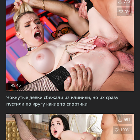
772
0%
49:45
Чокнутые девки сбежали из клиники, но их сразу
пустили по кругу какие то спортики
591
100%