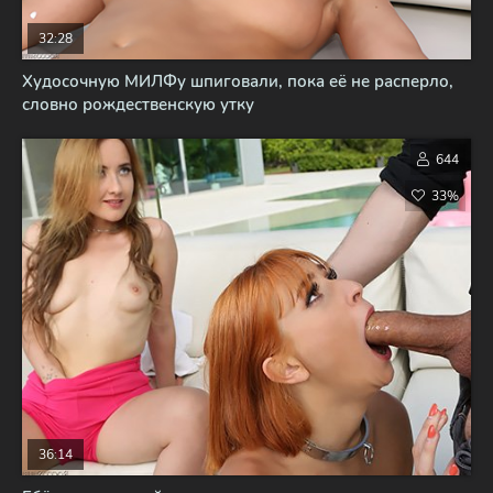
32:28
Худосочную МИЛФу шпиговали, пока её не расперло,
словно рождественскую утку
644
33%
36:14