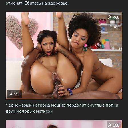
отменят! Ебитесь на здоровье
468
0%
47:21
Черномазый негроид мощно пердолит смуглые попки
двух молодых метисок
308