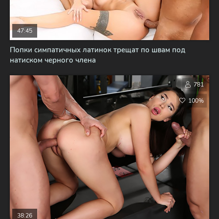
47:45
Попки симпатичных латинок трещат по швам под
натиском черного члена
781
100%
38:26