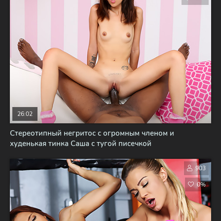
26:02
Стереотипный негритос с огромным членом и
худенькая тинка Саша с тугой писечкой
903
0%