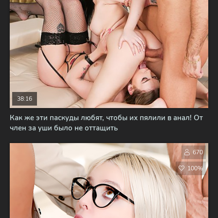
38:16
Как же эти паскуды любят, чтобы их пялили в анал! От
член за уши было не оттащить
670
100%