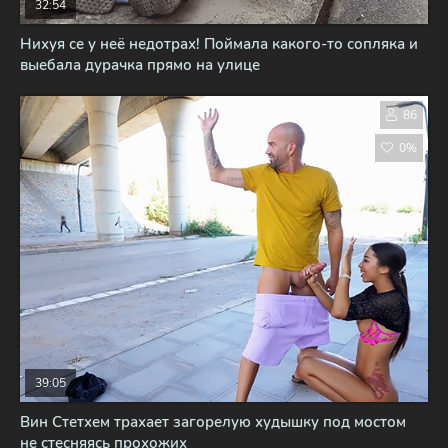
32:54
Нихуя се у неё недотрах! Поймала какого-то сопляка и
выебала дурачка прямо на улице
86
0%
39:05
Вин Стетхем трахает загорелую худышку под мостом
не стесняясь прохожих