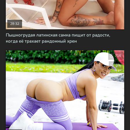
28:32
Пышногрудая латинская самка пищит от радости,
когда её трахает рандомный хрен
716
0%