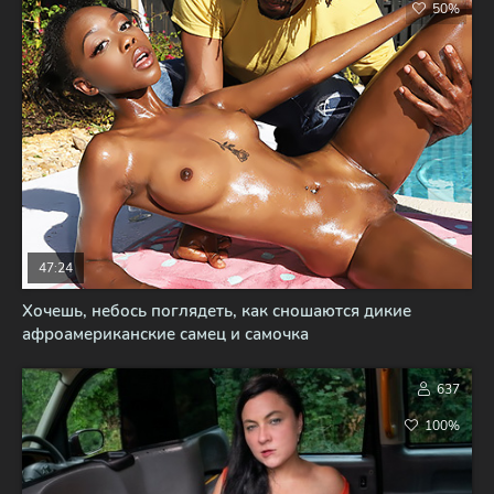
50%
47:24
Хочешь, небось поглядеть, как сношаются дикие
афроамериканские самец и самочка
637
100%