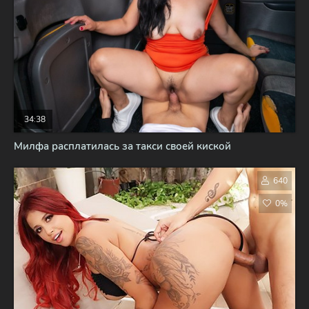
34:38
Милфа расплатилась за такси своей киской
640
0%