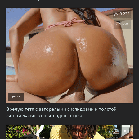
3 222
65%
35:35
Зрелую тётя с загорелыми сисяндрами и толстой
жопой жарят в шоколадного туза
1 301