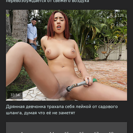
перевозбуждается от свежего воздуха
1 126
63%
33:54
Дрянная девчонка трахала себя лейкой от садового
шланга, думая что её не заметят