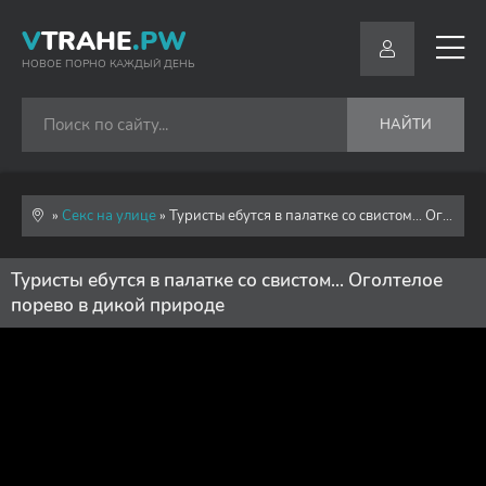
V
TRAHE
.PW
НОВОЕ ПОРНО КАЖДЫЙ ДЕНЬ
НАЙТИ
»
Секс на улице
» Туристы ебутся в палатке со свистом... Оголтелое порево в дикой природе
Туристы ебутся в палатке со свистом... Оголтелое
порево в дикой природе