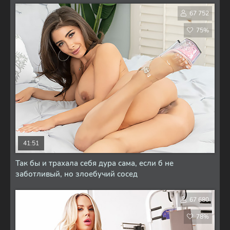
67 752
75%
41:51
Так бы и трахала себя дура сама, если б не
заботливый, но злоебучий сосед
67 680
78%