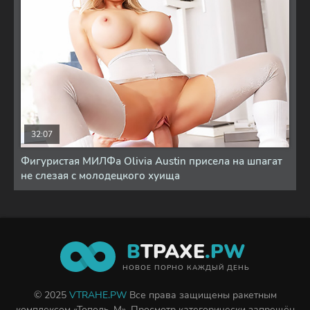
32:07
Фигуристая МИЛФа Olivia Austin присела на шпагат
не слезая с молодецкого хуища
В
ТРАХЕ
.PW
НОВОЕ ПОРНО КАЖДЫЙ ДЕНЬ
© 2025
VTRAHE.PW
Все права защищены ракетным
комплексом «Тополь-М». Просмотр категорически запрещён