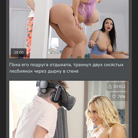
29:00
Пока его подруга отдыхала, трахнул двух сисястых
лесбиянок через дырку в стене
83 612
76%