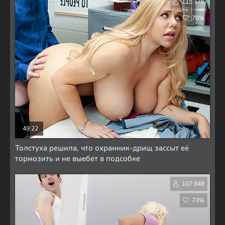
115 176
78%
49:22
Толстуха решила, что охранник-дрищ зассыт её
тормозить и не выебет в подсобке
107 948
73%