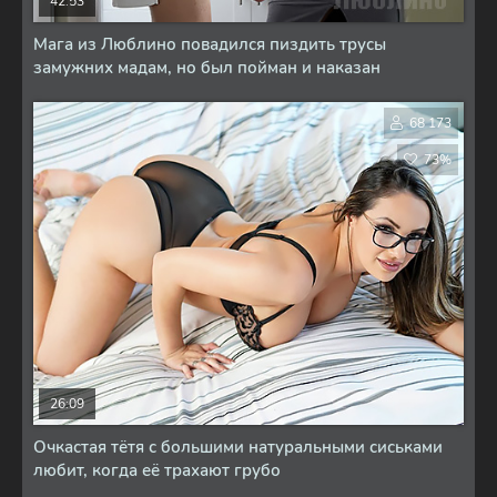
42:53
Мага из Люблино повадился пиздить трусы
замужних мадам, но был пойман и наказан
68 173
73%
26:09
Очкастая тётя с большими натуральными сиськами
любит, когда её трахают грубо