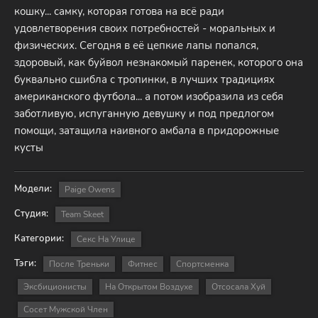
кошку... самку, которая готова на всё ради
удовлетворения своих потребностей - моральных и
физических. Сегодня в её цепкие лапы попался,
здоровый, как буйвол незнакомый паренек, которого она
буквально сшибла с тропинки, в лучших традициях
американского футбола... а потом изобразила из себя
заботливую, испуганную девушку и под предлогом
помощи, затащила наивного амбала в придорожные
кусты
Модели:
Paige Owens
Студия:
Team Skeet
Категории:
Секс На Улице
Тэги:
После Треньки
Фитнес
Спортсменка
Эксбиционисты
На Открытом Воздухе
Отсосала Хуй
Сосет Мужской Член