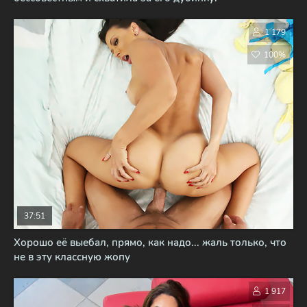
1 179
100%
37:51
Хорошо её выебал, прямо, как надо... жаль только, что
не в эту классную жопу
1 917