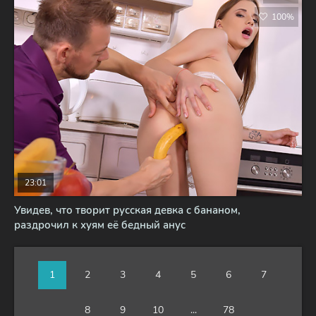
100%
23:01
Увидев, что творит русская девка с бананом,
раздрочил к хуям её бедный анус
1
2
3
4
5
6
7
8
9
10
...
78