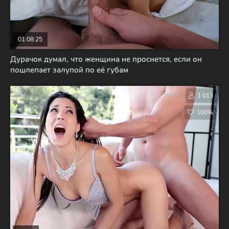
01:08:25
Дурачок думал, что женщина не проснется, если он
пошлепает залупой по её губам
1 013
100%