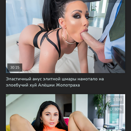
30:15
Эластичный анус элитной шмары намотало на
злоебучий хуй Алёшки Жопотраха
1 139
80%