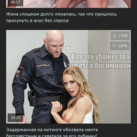
46:57
Жена слишком долго ломалась, так что пришлось
присунуть в анус без спроса
1 019
100%
30:29
Задержанная на митинге обозвала мента
бессовестным и схватила за его дубинку!