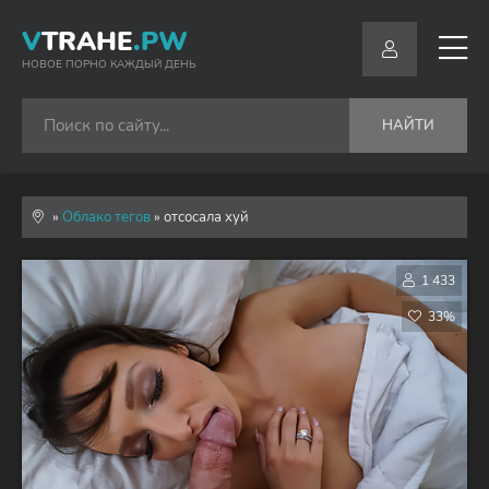
V
TRAHE
.PW
НОВОЕ ПОРНО КАЖДЫЙ ДЕНЬ
НАЙТИ
»
Облако тегов
» отсосала хуй
1 433
33%