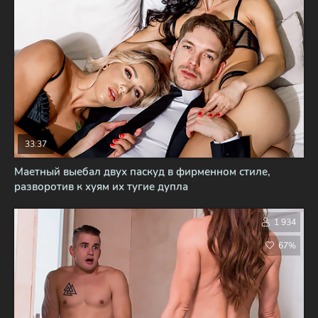
33:37
Маетный выебал двух паскуд в фирменном стиле,
разворотив к хуям их тугие дупла
1 934
67%