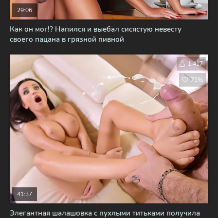
29:06
Как он мог!? Напился и выебал сисястую невесту
своего пацана в грязной пивной
1 417
75%
41:37
Элегантная шалашовка с пухлыми титьками получила