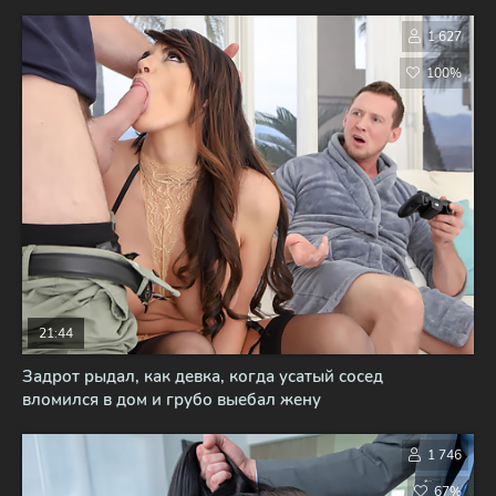
1 627
100%
21:44
Задрот рыдал, как девка, когда усатый сосед
вломился в дом и грубо выебал жену
1 746
67%