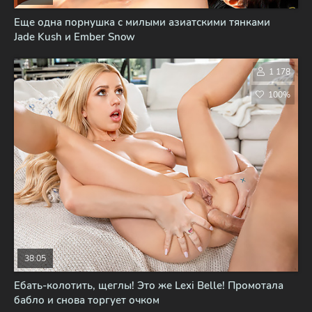
Еще одна порнушка с милыми азиатскими тянками
Jade Kush и Ember Snow
1 178
100%
38:05
Ебать-колотить, щеглы! Это же Lexi Belle! Промотала
бабло и снова торгует очком