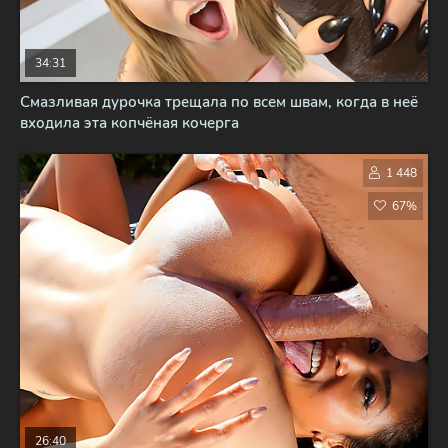
34:31
Смазливая дурочка трещала по всем швам, когда в неё
входила эта копчёная кочерга
1 448
67%
26:40