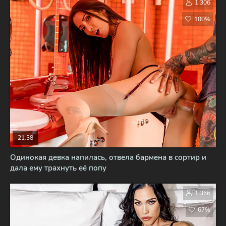
1 306
100%
21:38
Одинокая девка напилась, отвела бармена в сортир и
дала ему трахнуть её попу
1 366
67%