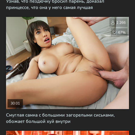
Узнав, что пездючку бросил парень, доказал
принцессе, что она у него самая лучшая
1 266
67%
30:01
Смуглая самка с большими загорелыми сиськами,
обожает большой хуй внутри