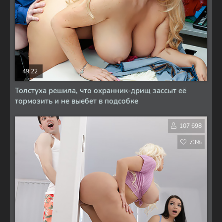
49:22
Толстуха решила, что охранник-дрищ зассыт её
тормозить и не выебет в подсобке
107 698
73%