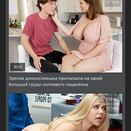
73%
36:02
Зрелая домохозяюшка приласкала на своей
большой груди сопливого пацанёнка
114 867
78%