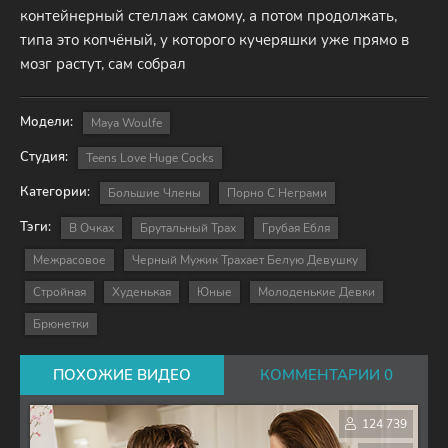
контейнерный стеллаж самому, а потом продолжать,
типа это копчёный, у которого кучеряшки уже прямо в
мозг растут, сам собрал
Модели:
Maya Woulfe
Студия:
Teens Love Huge Cocks
Категории:
Большие Члены
Порно С Неграми
Тэги:
В Очках
Брутальный Трах
Грубая Ебля
Межрасовое
Черный Мужик Трахает Белую Девушку
Стройная
Худенькая
Юные
Молоденькие Девки
Брюнетки
ПОХОЖИЕ ВИДЕО
КОММЕНТАРИИ 0
124 739