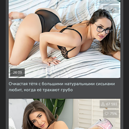
73%
26:09
Очкастая тётя с большими натуральными сиськами
любит, когда её трахают грубо
67 593
75%