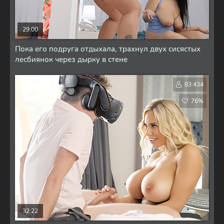
29:00
Пока его подруга отдыхала, трахнул двух сисястых
лесбиянок через дырку в стене
83 434
76%
32:22