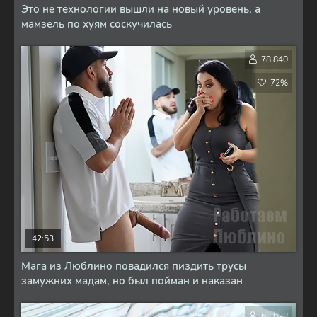
Это не технологии вышли на новый уровень, а
мамзель по хуям соскучилась
78 840
72%
42:53
Мага из Люблино повадился пиздить трусы
замужних мадам, но был пойман и наказан
68 028