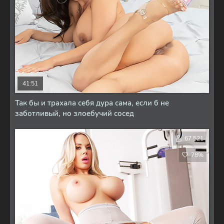
41:51
Так бы и трахала себя дура сама, если б не
заботливый, но злоебучий сосед
67 521
78%