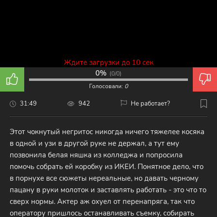
Ждите загрузки до 10 сек
0%
(
0/0
)
Голосовали:
0
31:49
942
Не работает?
Этот чокнутый негритос никогда ничего тяжелее косяка
в одной и узи в другой руке не держал, а тут ему
позвонила белая няшка из колледжа и попросила
помочь собрать ей коробку из ИКЕИ. Понятное дело, что
в порнухе все сюжеты нереальные, но давать черному
пацану в руки молоток и заставлять работать - это что то
сверх нормы. Актер аж охуел от перенапряга, так что
оператору пришлось останавливать съемку, собирать