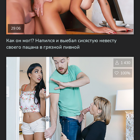
29:06
Как он мог!? Напился и выебал сисястую невесту
своего пацана в грязной пивной
1 430
100%