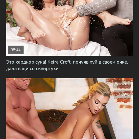
35:44
Это хардкор сука! Keira Croft, почуяв хуй в своем очке,
дала в щи со сквиртухи
1 703
89%