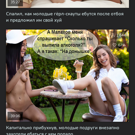
35:27
Спалил, как молодые гёрл-скауты ебутся после отбоя
и предложил им свой хуй
1 644
67%
39:06
Капитально прибухнув, молодые подруги внезапно
захотели ебаться с кем попало