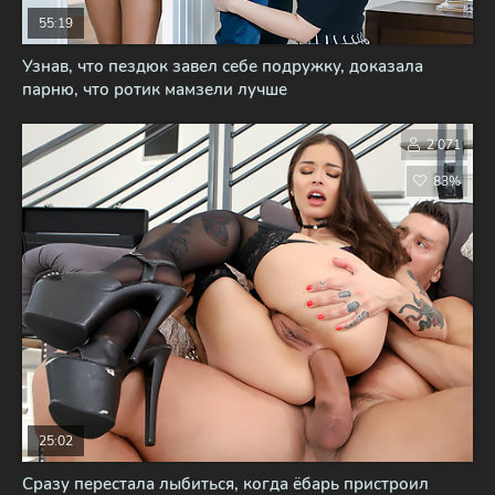
55:19
Узнав, что пездюк завел себе подружку, доказала
парню, что ротик мамзели лучше
2 071
83%
25:02
Сразу перестала лыбиться, когда ёбарь пристроил