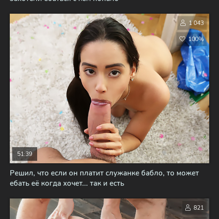
1 043
100%
51:39
Решил, что если он платит служанке бабло, то может
ебать её когда хочет... так и есть
821