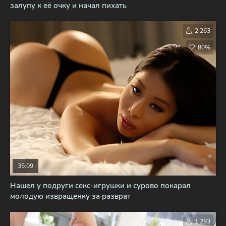
залупу к её очку и начал пихать
2 263
80%
35:09
Нашел у подруги секс-игрушки и сурово покарал
молодую извращенку за разврат
1 293