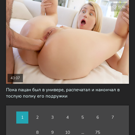
50%
43:07
Пока пацан был в универе, распечатал и накончал в
тослую попку его подружки
1
2
3
4
5
6
7
8
9
10
...
75