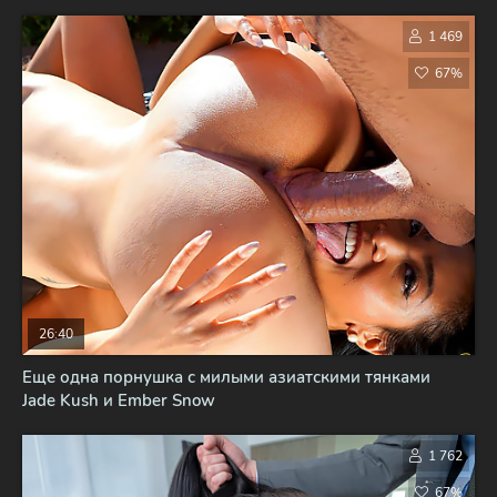
1 469
67%
26:40
Еще одна порнушка с милыми азиатскими тянками
Jade Kush и Ember Snow
1 762
67%