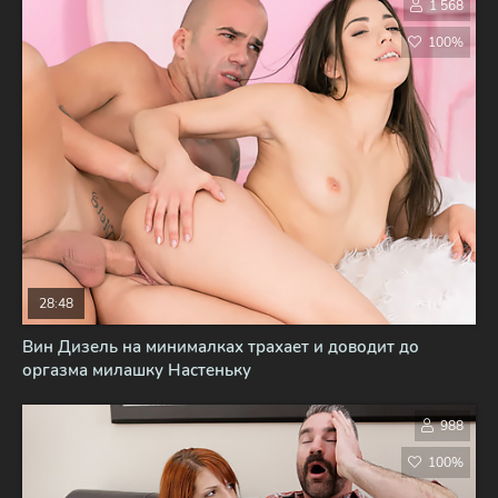
1 568
100%
28:48
Вин Дизель на минималках трахает и доводит до
оргазма милашку Настеньку
988
100%