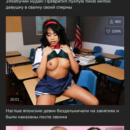
Злоебучий мудак! Превратил пухлую писю милой
девушку в свалку своей спермы
960
100%
26:01
Наглые японские девки бездельничали на занятиях и
были наказаны после звонка