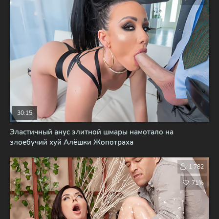
30:15
Эластичный анус элитной шмары намотало на
злоебучий хуй Алёшки Жопотраха
1 782
71%