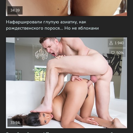
34:39
Нафаршировали глупую азиатку, как
рождественского порося... Но не яблоками
1 940
50%
33:58