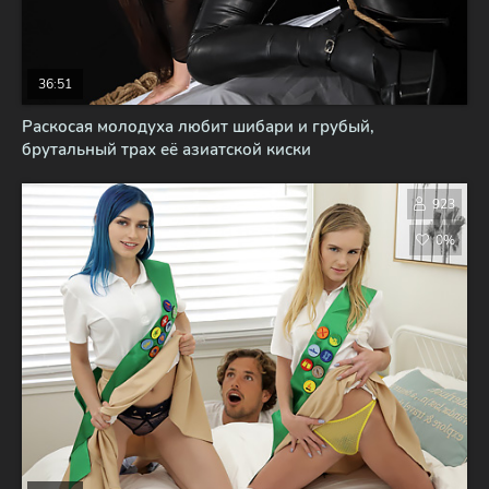
36:51
Раскосая молодуха любит шибари и грубый,
брутальный трах её азиатской киски
923
0%