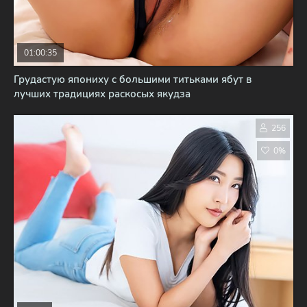
01:00:35
Грудастую япониху с большими титьками ябут в
лучших традициях раскосых якудза
256
0%