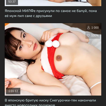
53:37
Японской МИЛФе присунули по самое не балуй, пока
её муж пил саке с друзьями
1 000
100%
1:01:12
В японскую бритую киску Снегурочки-тян накончали
вместо новогодних подарков