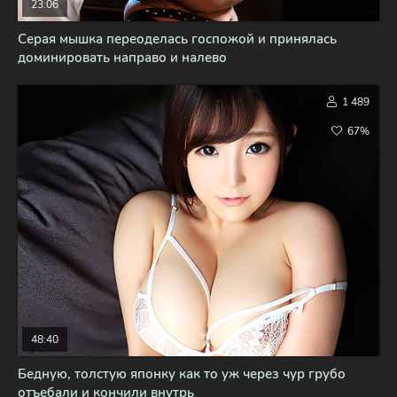
23:06
Серая мышка переоделась госпожой и принялась
доминировать направо и налево
1 489
67%
48:40
Бедную, толстую японку как то уж через чур грубо
отъебали и кончили внутрь