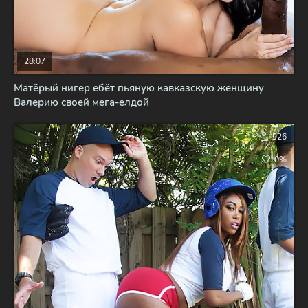
28:07
Матёрый нигер ебёт пьяную кавказскую женщину
Валерию своей мега-елдой
926
0%