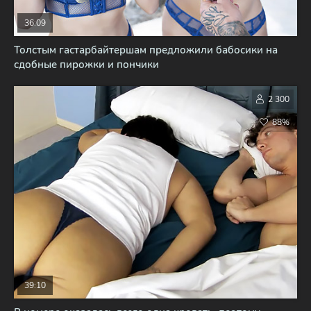
36:09
Толстым гастарбайтершам предложили бабосики на
сдобные пирожки и пончики
2 300
88%
39:10