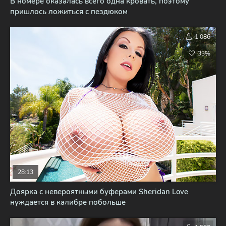
В номере оказалась всего одна кровать, поэтому
пришлось ложиться с пездюком
1 086
33%
28:13
Доярка с невероятными буферами Sheridan Love
нуждается в калибре побольше