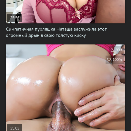
25:56
Симпатичная пухляшка Наташа заслужила этот
огромный дрын в свою толстую киску
838
100%
35:03