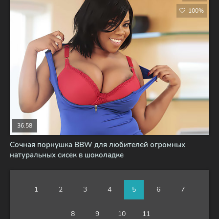
100%
36:58
Сочная порнушка BBW для любителей огромных
натуральных сисек в шоколадке
1
2
3
4
5
6
7
8
9
10
11