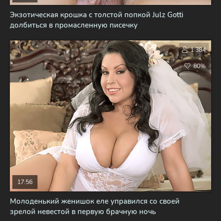
Экзотическая крошка с толстой попкой Julz Gotti
долбиться в промасленную писечку
1 384
80%
17:56
Молоденький женишок еле управился со своей
зрелой невестой в первую брачную ночь