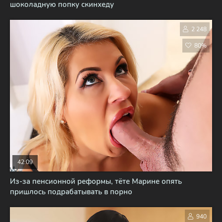
шоколадную попку скинхеду
2 248
80%
42:09
Из-за пенсионной реформы, тёте Марине опять
пришлось подрабатывать в порно
940