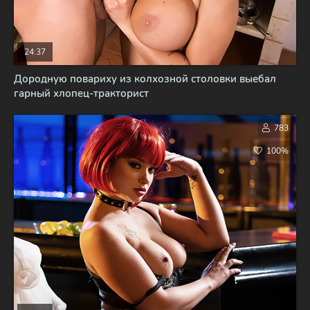
24:37
Дородную повариху из колхозной столовки выебал
гарный хлопец-тракторист
783
100%