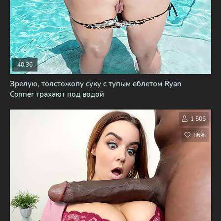
40:36
Зрелую, толстожопу суку с тупым еблетом Ryan
Conner трахают под водой
1 506
86%