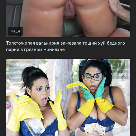
44:14
Толстожопая валькирия зажевала тощий хуй бедного
парня в грязном минивэне
1 427
100%