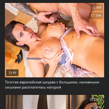
909
33%
32:49
Толстая европейская шкурва с большими, наливными
сиськами расплатилась натурой
1 072
100%