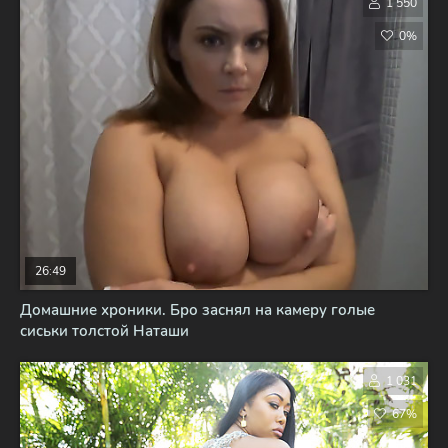
1 550
0%
26:49
Домашние хроники. Бро заснял на камеру голые
сиськи толстой Наташи
1 031
67%