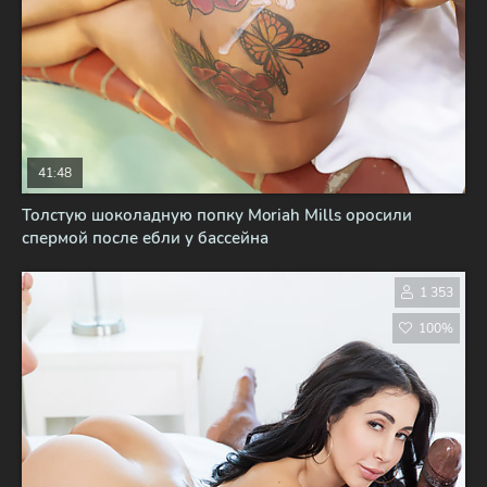
41:48
Толстую шоколадную попку Moriah Mills оросили
спермой после ебли у бассейна
1 353
100%