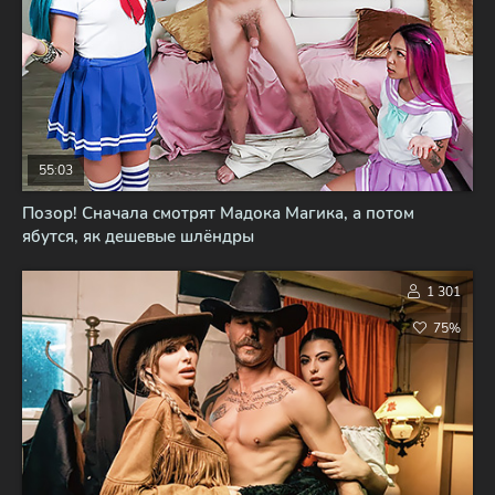
55:03
Позор! Сначала смотрят Мадока Магика, а потом
ябутся, як дешевые шлёндры
1 301
75%