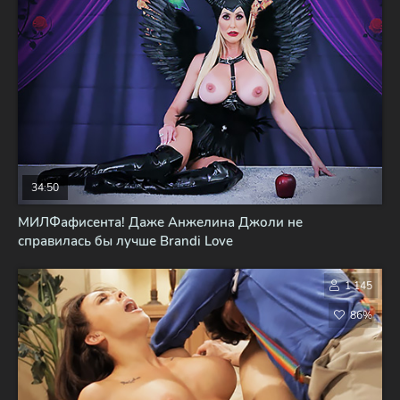
34:50
МИЛФафисента! Даже Анжелина Джоли не
справилась бы лучше Brandi Love
1 145
86%