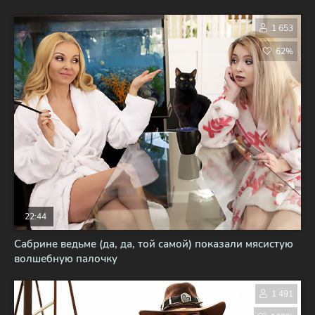
1 653
62%
22:44
Сабрине ведьме (да, да, той самой) показали мясистую
волшебную палочку
1 491