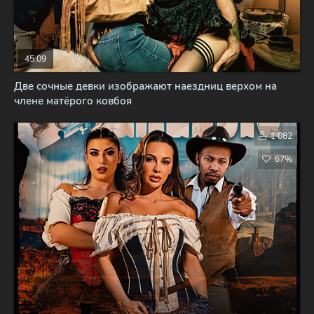
45:09
Две сочные девки изображают наездниц верхом на
члене матёрого ковбоя
1 082
67%