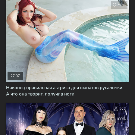
50%
27:07
Наконец правильная актриса для фанатов русалочки.
А что она творит, получив ноги!
227
100%