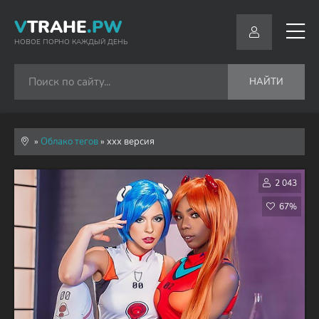
V
TRAHE
.PW
НОВОЕ ПОРНО КАЖДЫЙ ДЕНЬ
НАЙТИ
»
Облако тегов
» xxx версия
2 043
67%