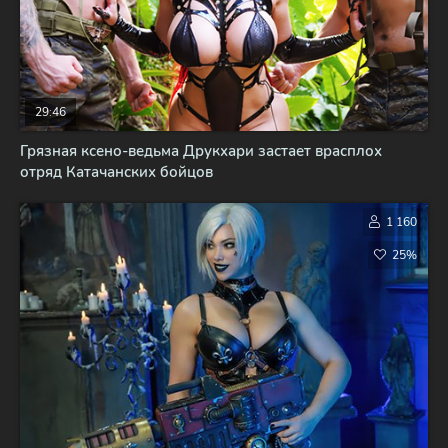
29:46
Грязная ксено-ведьма Друкхари застает врасплох
отряд Катачанских бойцов
1 160
25%