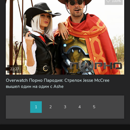
100%
22:27
Overwatch Порно Пародия: Стрелок Jesse McCree
вышел один на один с Ashe
1
2
3
4
5