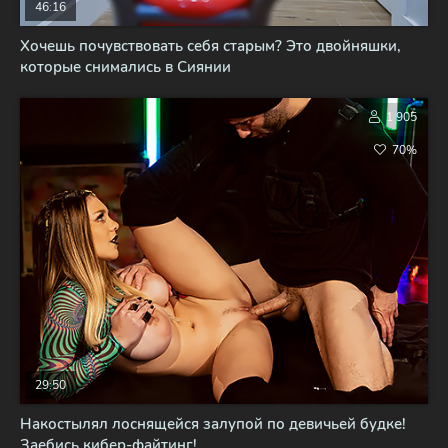
46:16
Хочешь почувствовать себя старым? Это двойняшки,
которые снимались в Сиянии
1 905
70%
29:50
Накостылял лоснящейся залупой по девичьей будке!
Заебись кибер-файтинг!