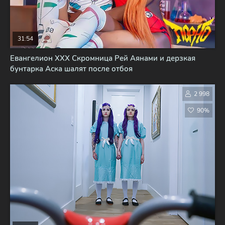
31:54
Евангелион XXX Скромница Рей Аянами и дерзкая
бунтарка Аска шалят после отбоя
2 998
90%