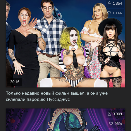
1 354
100%
30:16
Только недавно новый фильм вышел, а они уже
склепали пародию Пуссиджус
3 909
95%