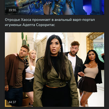
19:55
Отродье Хаоса проникает в анальный варп-портал
игуменьи Адепта Сороритас
1 103
75%
44:37