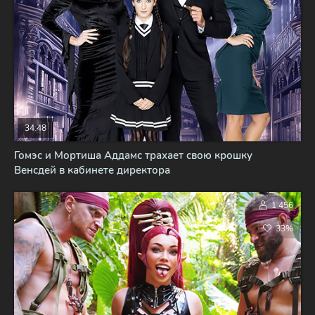
34:48
Гомэс и Мортиша Аддамс трахает свою крошку
Венсдей в кабинете директора
1 456
33%