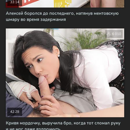
33:14
Алексей боролся до последнего, натянув ментовскую
шмару во время задержания
6 010
81%
42:28
Кривя мордочку, выручила бро, когда тот сломал руку
и не мог даже вздрочнуть