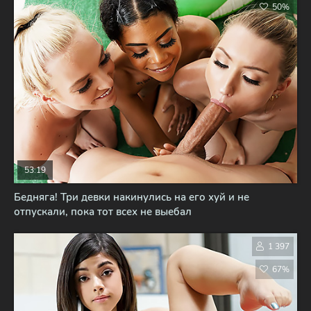
50%
53:19
Бедняга! Три девки накинулись на его хуй и не
отпускали, пока тот всех не выебал
1 397
67%