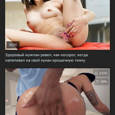
36:05
Здоровый мужлан ревел, как носорог, когда
напяливал на свой кукан крошечную тинку
2 615
40%