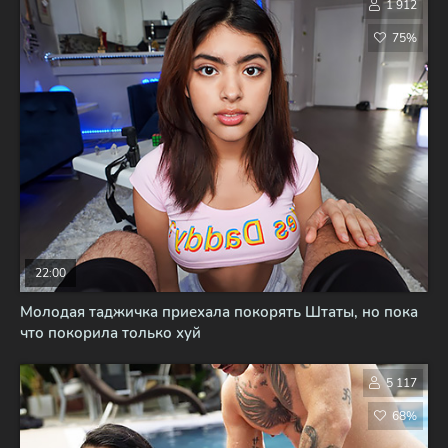
1 912
75%
22:00
Молодая таджичка приехала покорять Штаты, но пока
что покорила только хуй
5 117
68%