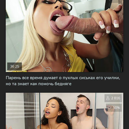
36:25
Парень все время думает о пухлых сиськах его училки,
но та знает как помочь бедняге
2 816
50%