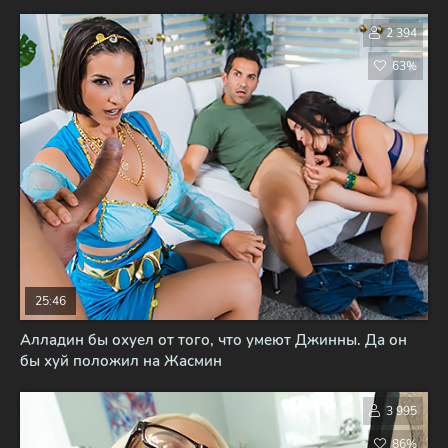
2 394
63%
25:46
Алладин бы охуел от того, что умеют Джинны. Да он
бы хуй положил на Жасмин
3 995
86%