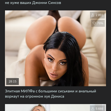
не хуже ваших Джонни Синсов
2 891
78%
28:15
Элитная МИЛФа с большими сиськами и анальный
воркаут на огромном хуе Дениса
5 666