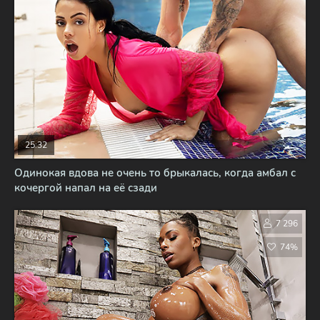
25:32
Одинокая вдова не очень то брыкалась, когда амбал с
кочергой напал на её сзади
7 296
74%