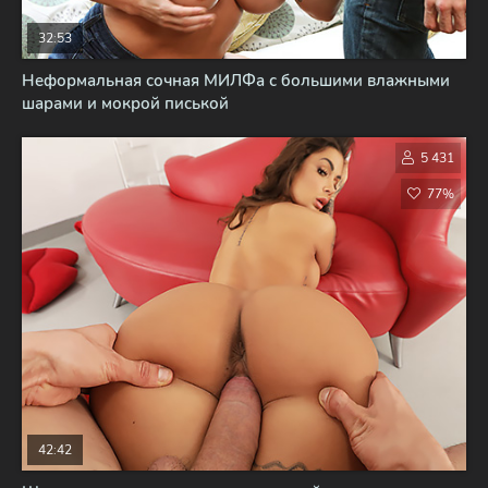
32:53
Неформальная сочная МИЛФа с большими влажными
шарами и мокрой писькой
5 431
77%
42:42