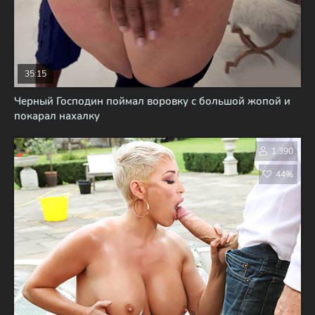
35:15
Черный Господин поймал воровку с большой жопой и
покарал нахалку
1 390
44%