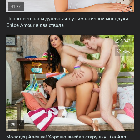
41:27
Порно-ветераны дуплят жопу симпатичной молодухи
Chloe Amour в два ствола
3 343
75%
29:57
Молодец Алёшка! Хорошо выебал старушку Lisa Ann,