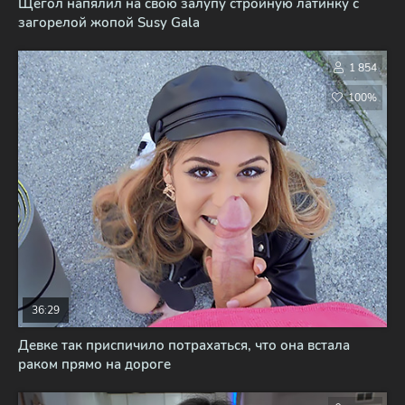
Щегол напялил на свою залупу стройную латинку с
загорелой жопой Susy Gala
1 854
100%
36:29
Девке так приспичило потрахаться, что она встала
раком прямо на дороге