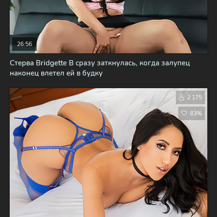
26:56
Стерва Bridgette B сразу заткнулась, когда залупец
наконец влетел ей в будку
2 175
83%