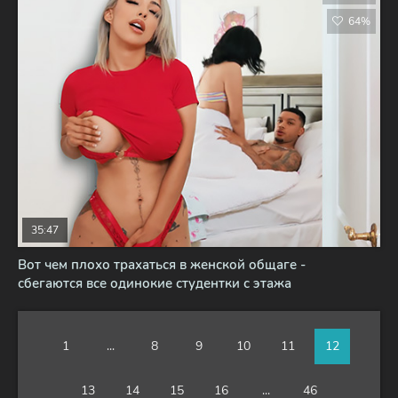
64%
35:47
Вот чем плохо трахаться в женской общаге -
сбегаются все одинокие студентки с этажа
1
...
8
9
10
11
12
13
14
15
16
...
46