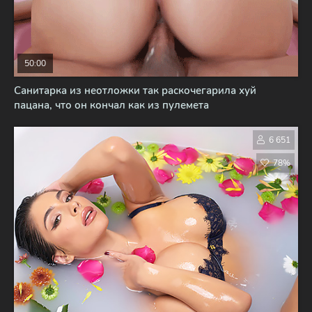
50:00
Санитарка из неотложки так раскочегарила хуй
пацана, что он кончал как из пулемета
6 651
78%