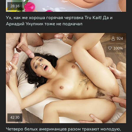
28:16
Ух, как же хороша горячая чертовка Tru Kait! Да и
Аркадий Укупник тоже не подкачал
924
100%
42:30
Четверо белых американцев разом трахают молодую,