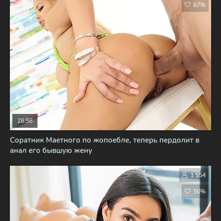
67%
28:58
Соратник Маетного по жопоебле, теперь пердолит в
анал его бывшую жену
1 554
50%