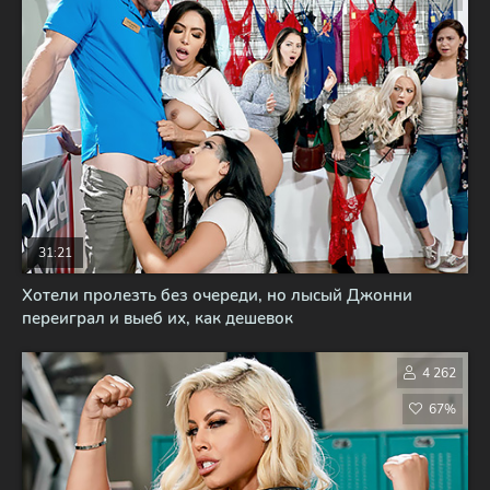
31:21
Хотели пролезть без очереди, но лысый Джонни
переиграл и выеб их, как дешевок
4 262
67%