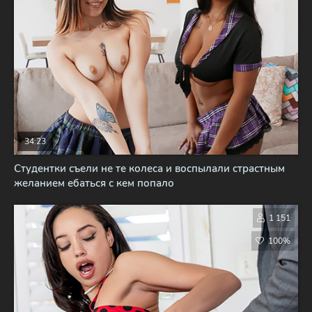
34:23
Студентки съели не те колеса и воспылали страстным
желанием ебаться с кем попало
1 151
100%