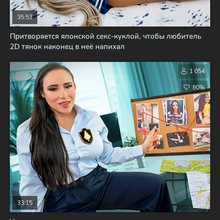
35:53
Притворяется японской секс-куклой, чтобы любитель
2D тянок наконец в неё напихал
1 054
80%
33:15