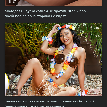
28:17
Молодая индуска совсем не против, чтобы бро
поёбывал её пока старики не видят
787
0%
43:45
Гавайская няшка гостеприимно принимает большой
белый член в своей тугой заднице