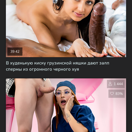
39:42
В худенькую киску грузинской няшки дают залп
спермы из огромного черного хуя
1 444
83%