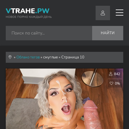
V
TRAHE
.PW
НОВОЕ ПОРНО КАЖДЫЙ ДЕНЬ
НАЙТИ
»
Облако тегов
» смуглые » Страница 10
842
0%