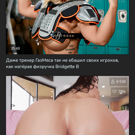
35:48
Даже тренер ГазМяса так не ебашил своих игроков,
как матёрая физручка Bridgette B
6 530
78%