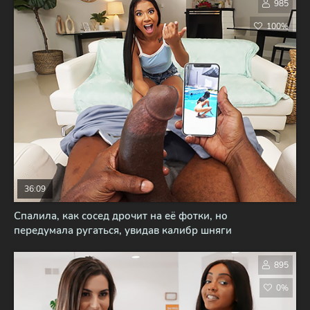
985
100%
36:09
Спалила, как сосед дрочит на её фотки, но
передумала ругаться, увидав калибр шняги
895
0%