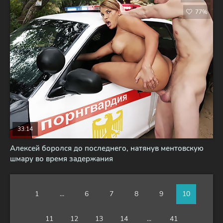
77%
33:14
Алексей боролся до последнего, натянув ментовскую
шмару во время задержания
1
...
6
7
8
9
10
11
12
13
14
...
41