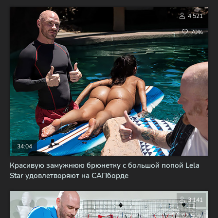
4 521
70%
34:04
Красивую замужнюю брюнетку с большой попой Lela
Star удовлетворяют на САПборде
3 141
50%