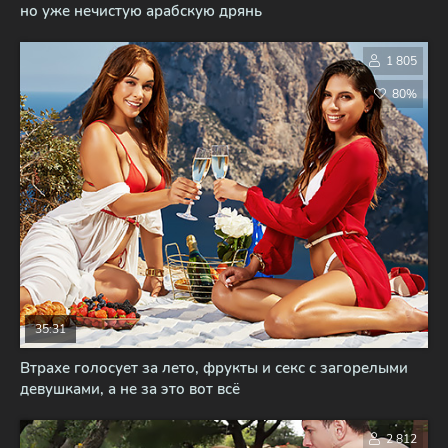
но уже нечистую арабскую дрянь
1 805
80%
35:31
Втрахе голосует за лето, фрукты и секс с загорелыми
девушками, а не за это вот всё
2 812