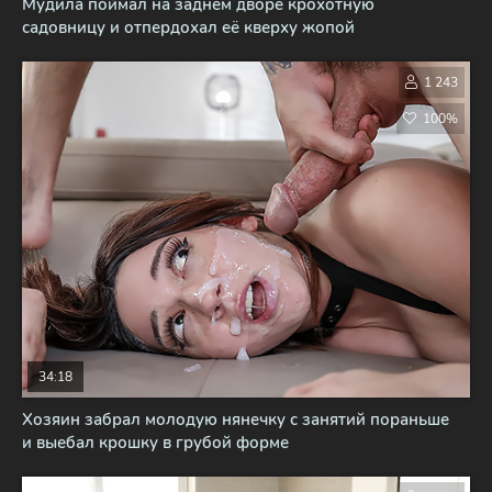
Мудила поймал на заднем дворе крохотную
садовницу и отпердохал её кверху жопой
1 243
100%
34:18
Хозяин забрал молодую нянечку с занятий пораньше
и выебал крошку в грубой форме