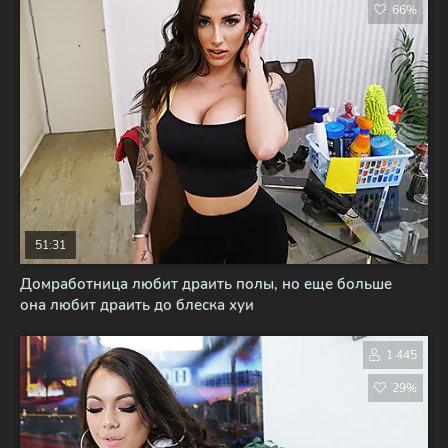
66%
51:31
Домработница любит драить полы, но еще больше
она любит драить до блеска хуи
1 445
29%