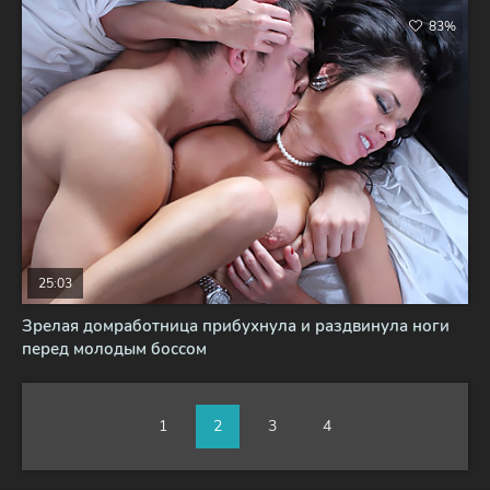
83%
25:03
Зрелая домработница прибухнула и раздвинула ноги
перед молодым боссом
1
2
3
4