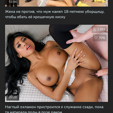
53:44
Жена не против, что муж нанял 18-летнюю уборщицу,
чтобы ебать её крошечную киску
1 693
70%
20:28
Наглый охламон пристроился к служанке сзади, пока
та натирала полы в позе раком