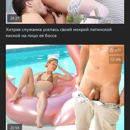
26:27
Хитрая служанка уселась своей мокрой латинской
киской на лицо её босса
872
0%
20:54