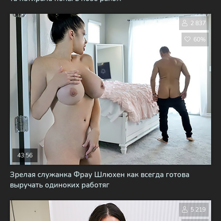
2 837
60%
43:56
Зрелая служанка Фрау Шлюхен как всегда готова
выручать одиноких работяг
5 219