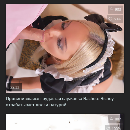
903
50%
22:13
Провинившаяся грудастая служанка Rachele Richey
отрабатывает долги натурой
807
100%