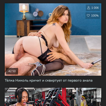
1 006
100%
42:50
Тёлка Николь кричит и сквиртует от первого анала
1 827
100%