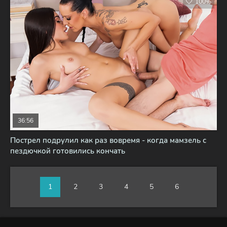
100%
36:56
Пострел подрулил как раз вовремя - когда мамзель с
пездючкой готовились кончать
1
2
3
4
5
6