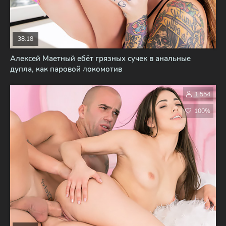
38:18
Алексей Маетный ебёт грязных сучек в анальные
дупла, как паровой локомотив
1 554
100%