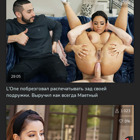
100%
29:05
L'One побрезговал распечатывать зад своей
подружки. Выручил как всегда Маетный
1 023
0%