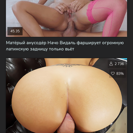
45:35
Матёрый анусодёр Начо Видаль фарширует огромную
латинскую задницу только вьёт
2 736
83%