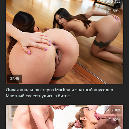
2 311
58%
37:45
Дикая анальная стерва Martina и знатный анусодёр
Маетный схлестнулись в битве
2 389
82%