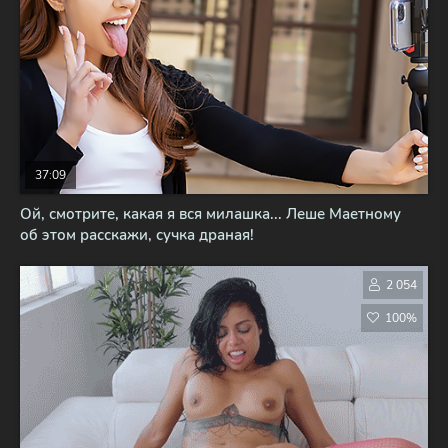
37:09
Ой, смотрите, какая я вся милашка... Леше Маетному
об этом расскажи, сучка драная!
2 054
100%