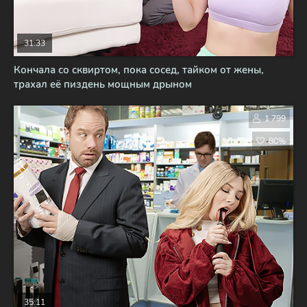
31:33
Кончала со сквиртом, пока сосед, тайком от жены,
трахал её пиздень мощным дрыном
1 799
80%
35:11