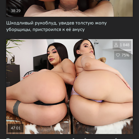
38:29
Шкодливый рукоблуд, увидев толстую жопу
уборщицы, пристроился к её анусу
1 848
75%
47:01