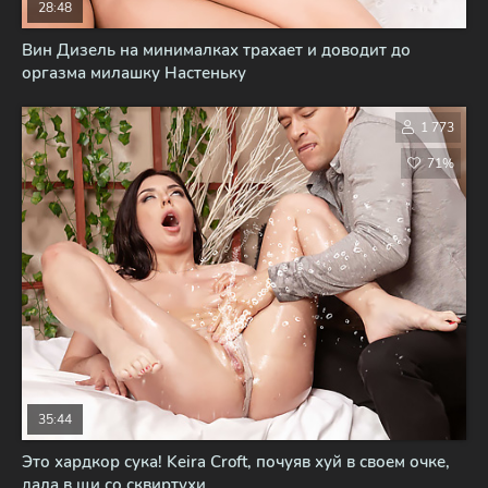
28:48
Вин Дизель на минималках трахает и доводит до
оргазма милашку Настеньку
1 773
71%
35:44
Это хардкор сука! Keira Croft, почуяв хуй в своем очке,
дала в щи со сквиртухи