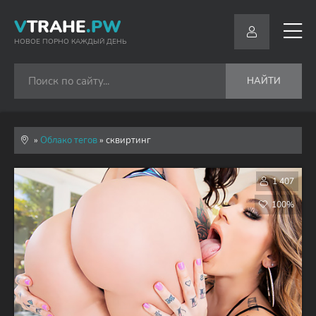
V
TRAHE
.PW
НОВОЕ ПОРНО КАЖДЫЙ ДЕНЬ
НАЙТИ
»
Облако тегов
» сквиртинг
1 407
100%