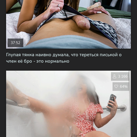
37:52
Глупая тянка наивно думала, что тереться писькой о
член её бро - это нормально
3 166
64%