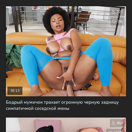
727
0%
36:13
Бодрый мужичок трахает огромную черную задницу
симпатичной соседской жены
909