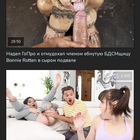
29:50
Надел ГоПро и отмудохал членом ебнутую БДСМщицу
Bonnie Rotten в сыром подвале
2 005
83%