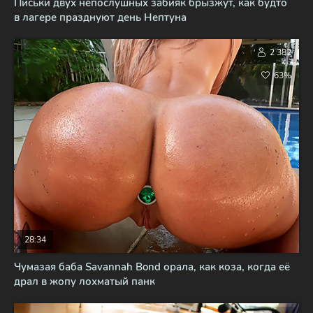
Письки двух непослушных забияк брызжут, как будто
в лагере празднуют день Нептуна
2 382
63%
28:34
Чумазая баба Savannah Bond орала, как коза, когда её
драл в жопу лохматый панк