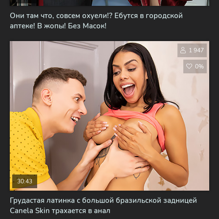
Они там что, совсем охуели!? Ебутся в городской
аптеке! В жопы! Без Масок!
1 947
0%
30:43
Грудастая латинка с большой бразильской задницей
Canela Skin трахается в анал