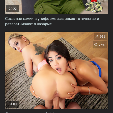
29:22
Сисястые самки в униформе защищают отечество и
развратничают в казарме
911
75%
34:00