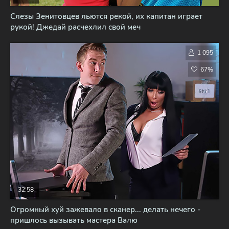
Слезы Зенитовцев льются рекой, их капитан играет
рукой! Джедай расчехлил свой меч
1 095
67%
32:58
Огромный хуй зажевало в сканер... делать нечего -
пришлось вызывать мастера Валю