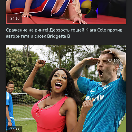
34:16
Сражение на ринге! Дерзость тощей Kiara Cole против
авторитета и сисек Bridgette B
1 661
100%
33:55