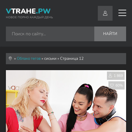
V
TRAHE
.PW
НОВОЕ ПОРНО КАЖДЫЙ ДЕНЬ
НАЙТИ
»
Облако тегов
» сиськи » Страница 12
1 869
60%