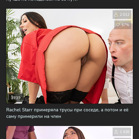
2 012
67%
39:39
Rachel Starr примеряла трусы при соседе, а потом и её
саму примерили на член
1 438