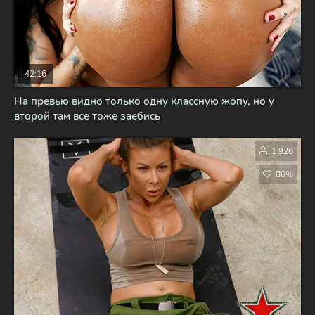
42:16
На превью видно только одну классную жопу, но у
второй там все тоже заебись
1 926
80%