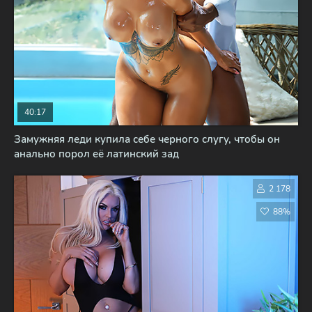
40:17
Замужняя леди купила себе черного слугу, чтобы он
анально порол её латинский зад
2 178
88%