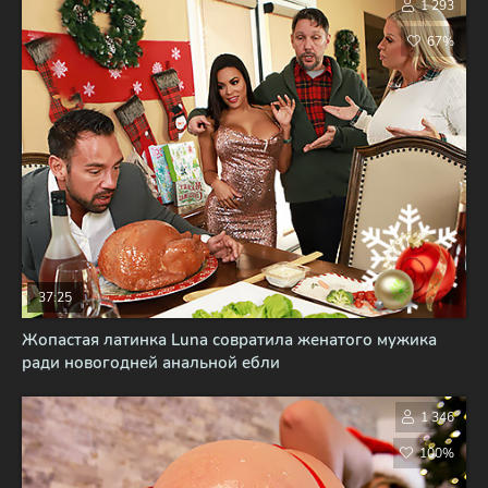
1 293
67%
37:25
Жопастая латинка Luna совратила женатого мужика
ради новогодней анальной ебли
1 346
100%