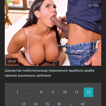
75%
22:24
Щекастая любительница пироженок выебала араба
своими румяными дойками
1
...
8
9
10
11
12
13
14
15
16
...
43