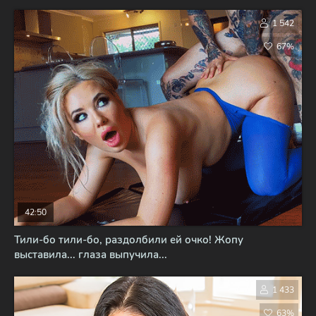
1 542
67%
42:50
Тили-бо тили-бо, раздолбили ей очко! Жопу
выставила... глаза выпучила...
1 433
63%