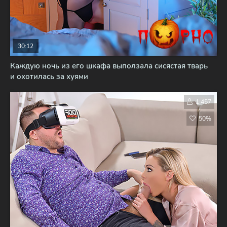
30:12
Каждую ночь из его шкафа выползала сисястая тварь
и охотилась за хуями
1 457
50%