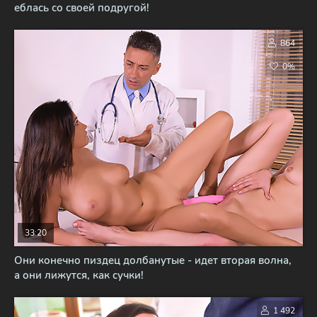
еблась со своей подругой!
864
0%
33:20
Они конечно пиздец долбанутые - идет вторая волна,
а они лижутся, как сучки!
1 492