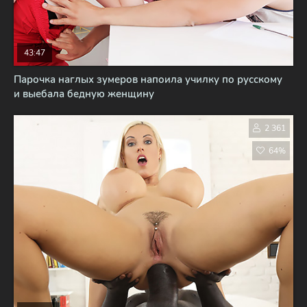
43:47
Парочка наглых зумеров напоила училку по русскому
и выебала бедную женщину
2 361
64%