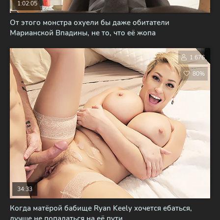
1:02:05
От этого монстра охуели бы даже обитатели
Марианской Впадины, не то, что её жопа
1 676
80%
34:33
Когда матёрой бабище Ryan Keely хочется ебаться,
лучше не попадаться на её пути