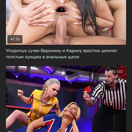
42:16
Упоротых сучек Веронику и Карину яростно шпилят
толстым хуищем в анальные щели
1 102
100%