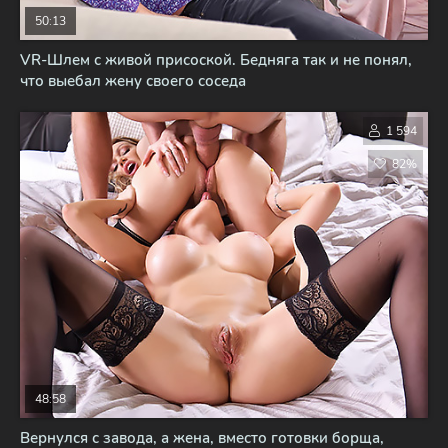
50:13
VR-Шлем с живой присоской. Бедняга так и не понял,
что выебал жену своего соседа
1 594
82%
48:58
Вернулся с завода, а жена, вместо готовки борща,