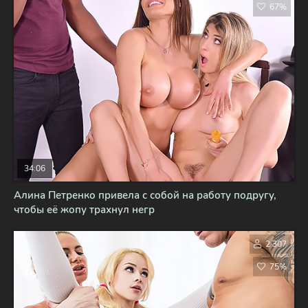
67%
34:06
Алина Петренко привела с собой на работу подругу,
чтобы её жопу трахнул негр
2 307
75%