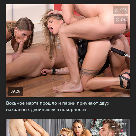
996
0%
39:26
Восьмое марта прошло и парни приучают двух
нахальных двойняшек в покорности
1 977
71%