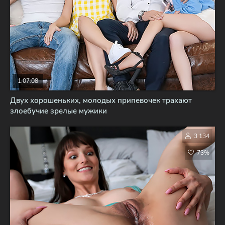
1:07:08
Двух хорошеньких, молодых припевочек трахают
злоебучие зрелые мужики
3 134
73%