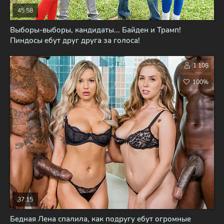
45:58
Выборы-выборы, кандидаты... Байден и Трамп!
Пиндосы ебут друг друга за голоса!
1 108
100%
37:15
Бедная Лена спалила, как подругу ебут огромные