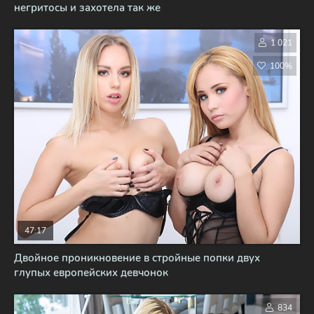
негритосы и захотела так же
1 021
100%
47:17
Двойное проникновение в стройные попки двух
глупых европейских девчонок
834