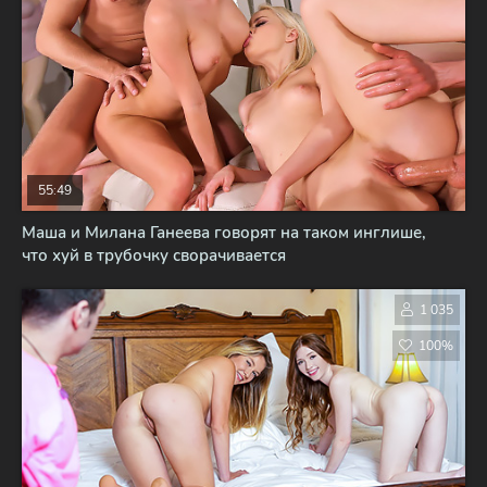
55:49
Маша и Милана Ганеева говорят на таком инглише,
что хуй в трубочку сворачивается
1 035
100%