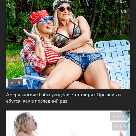
957
0%
41:19
Американские бабы увидели, что творит Орешник и
ебутся, как в последний раз
1 690
43%