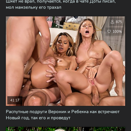
Шкет не врал, получается, когда в чате Доты писал,
мол мамзельку его трахал
875
100%
41:17
Распутные подруги Вероник и Ребекка как встречают
Новый год, так его и проведут