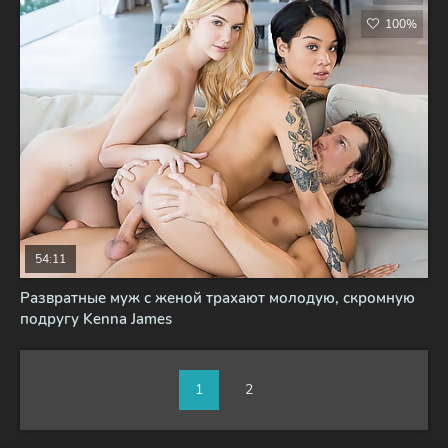
100%
54:11
Развратные муж с женой трахают молодую, скромную
подругу Kenna James
1
2