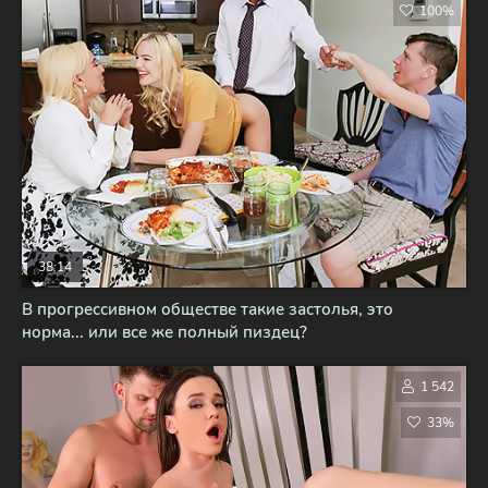
100%
38:14
В прогрессивном обществе такие застолья, это
норма... или все же полный пиздец?
1 542
33%