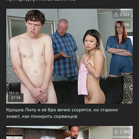
2 523
70%
27:34
Крошка Лилу и её бро вечно ссорятся, но старики
знают, как помирить сорванцов
1 386