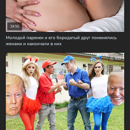
34:50
Молодой паренек и его бородатый друг поменялись
женами и накончали в них
853
50%