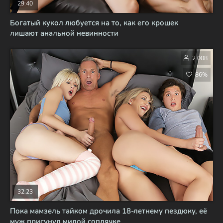
29:40
Богатый кукол любуется на то, как его крошек
лишают анальной невинности
2 008
86%
32:23
Пока мамзель тайком дрочила 18-летнему пездюку, её
муж присунул милой соплячке