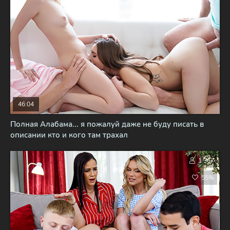
46:04
Полная Алабама... я пожалуй даже не буду писать в
описании кто и кого там трахал
1 367
55%