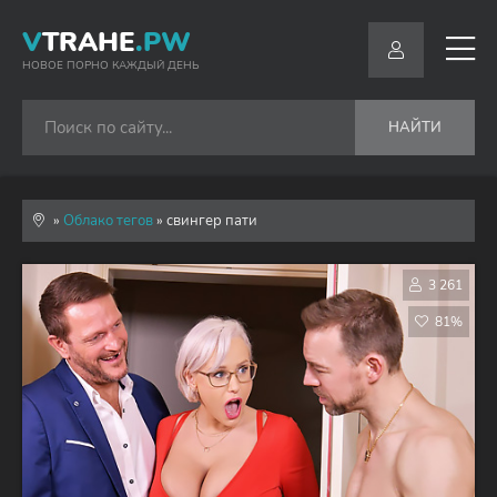
V
TRAHE
.PW
НОВОЕ ПОРНО КАЖДЫЙ ДЕНЬ
НАЙТИ
»
Облако тегов
» свингер пати
3 261
81%