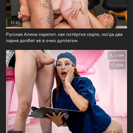
37:43
Русская Алина скрипит, как потёртое седло, когда два
парня долбят её в очко дуплетом
1 444
83%