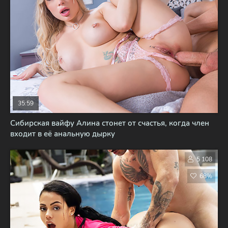
35:59
Сибирская вайфу Алина стонет от счастья, когда член
входит в её анальную дырку
5 108
68%