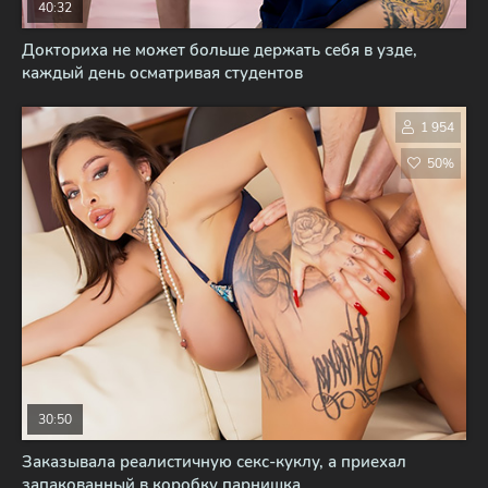
40:32
Докториха не может больше держать себя в узде,
каждый день осматривая студентов
1 954
50%
30:50
Заказывала реалистичную секс-куклу, а приехал
запакованный в коробку парнишка