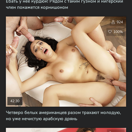
Ебать у неё курдюк! Рядом с таким гузном и нигерский
член покажется корнишоном
924
100%
42:30
Четверо белых американцев разом трахают молодую,
но уже нечистую арабскую дрянь