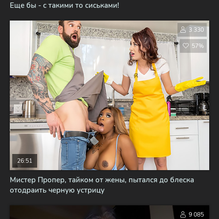
Еще бы - с такими то сиськами!
3 330
57%
26:51
Мистер Пропер, тайком от жены, пытался до блеска
отодраить черную устрицу
9 085