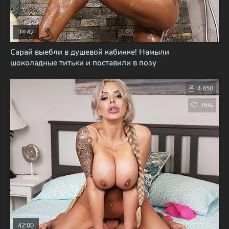
34:42
Сарай выебли в душевой кабинке! Намыли
шоколадные титьки и поставили в позу
4 650
76%
42:00