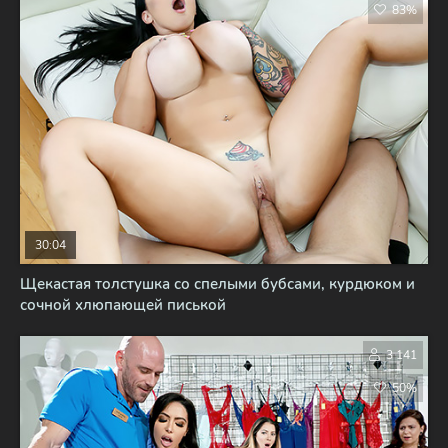
83%
30:04
Щекастая толстушка со спелыми бубсами, курдюком и
сочной хлюпающей писькой
3 141
50%