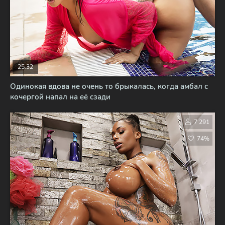
25:32
Одинокая вдова не очень то брыкалась, когда амбал с
кочергой напал на её сзади
7 291
74%