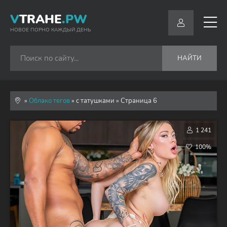
V
TRAHE
.PW
НОВОЕ ПОРНО КАЖДЫЙ ДЕНЬ
НАЙТИ
»
Облако тегов
» с татушками » Страница 6
1 241
100%