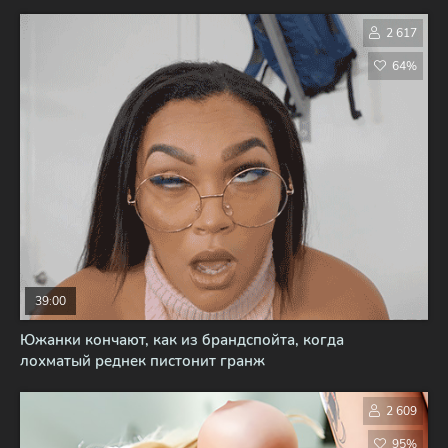
2 617
64%
39:00
Южанки кончают, как из брандспойта, когда
лохматый реднек пистонит гранж
2 609
95%