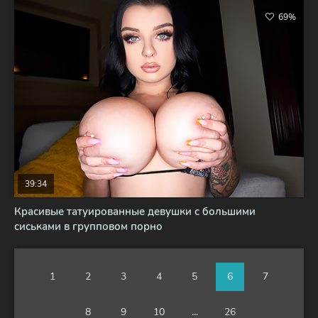
69%
39:34
Красивые татуированные девушки с большими
сиськами в групповом порно
1
2
3
4
5
6
7
8
9
10
...
26