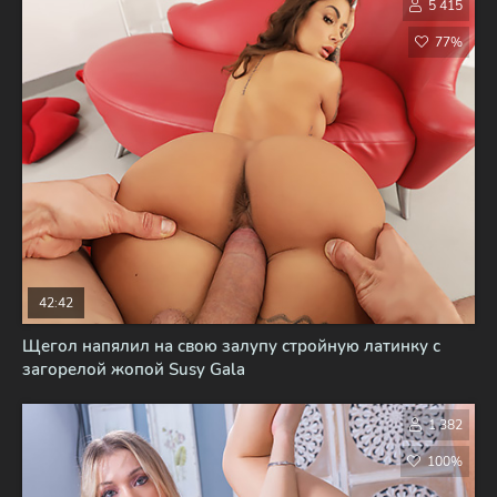
5 415
77%
42:42
Щегол напялил на свою залупу стройную латинку с
загорелой жопой Susy Gala
1 382
100%