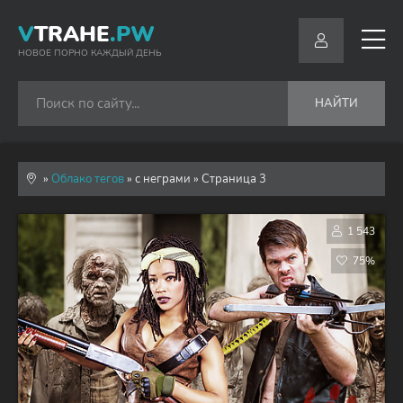
V
TRAHE
.PW
НОВОЕ ПОРНО КАЖДЫЙ ДЕНЬ
НАЙТИ
»
Облако тегов
» с неграми » Страница 3
1 543
75%