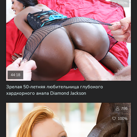
100%
44:18
Зрелая 50-летняя любительница глубокого
хардкорного анала Diamond Jackson
786
100%