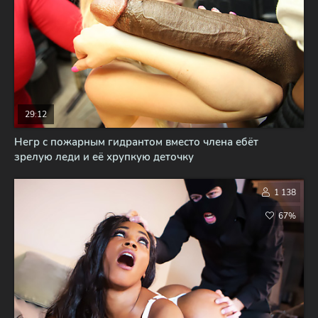
29:12
Негр с пожарным гидрантом вместо члена ебёт
зрелую леди и её хрупкую деточку
1 138
67%