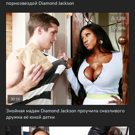
порнозвездой Diamond Jackson
1 258
50%
30:16
Знойная мадам Diamond Jackson проучила смазливого
дружка её юной детки
776