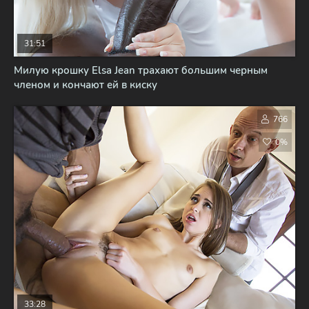
31:51
Милую крошку Elsa Jean трахают большим черным
членом и кончают ей в киску
766
0%
33:28