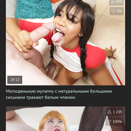
658
0%
29:12
Молоденькую мулатку с натуральными большими
сиськами трахают белым членом
1 235
100%