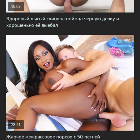
19:03
Здоровый лысый скиняра поймал черную девку и
хорошенько её выебал
858
25%
28:41
Жаркое межрассовое порево с 50-летней