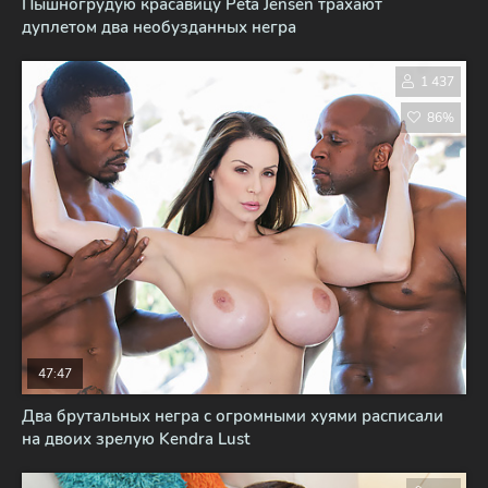
Пышногрудую красавицу Peta Jensen трахают
дуплетом два необузданных негра
1 437
86%
47:47
Два брутальных негра с огромными хуями расписали
на двоих зрелую Kendra Lust