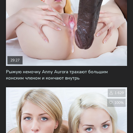
29:27
Рыжую немочку Anny Aurora трахают большим
конским членом и кончают внутрь
1 629
100%