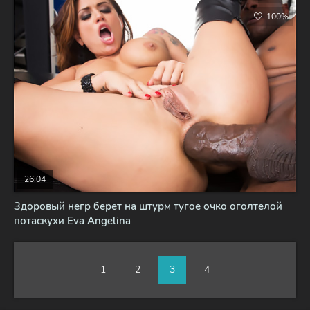
100%
26:04
Здоровый негр берет на штурм тугое очко оголтелой
потаскухи Eva Angelina
1
2
3
4