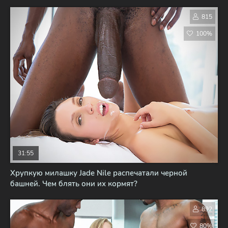
815
100%
31:55
Хрупкую милашку Jade Nile распечатали черной
башней. Чем блять они их кормят?
892
80%