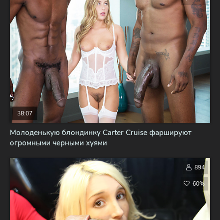
38:07
Молоденькую блондинку Carter Cruise фаршируют
огромными черными хуями
894
60%