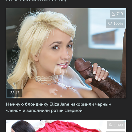
719
100%
38:47
Нежную блондинку Eliza Jane накормили черным
членом и заполнили ротик спермой
1 898