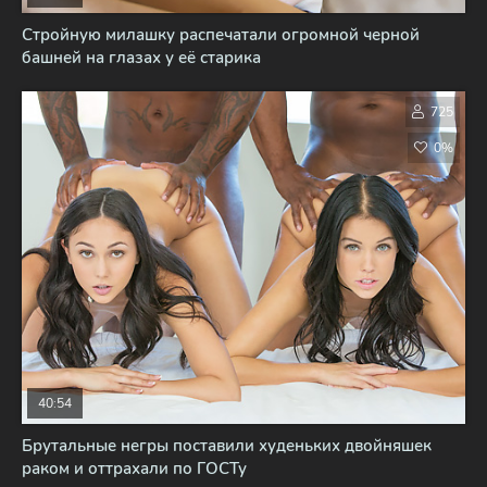
Стройную милашку распечатали огромной черной
башней на глазах у её старика
725
0%
40:54
Брутальные негры поставили худеньких двойняшек
раком и оттрахали по ГОСТу