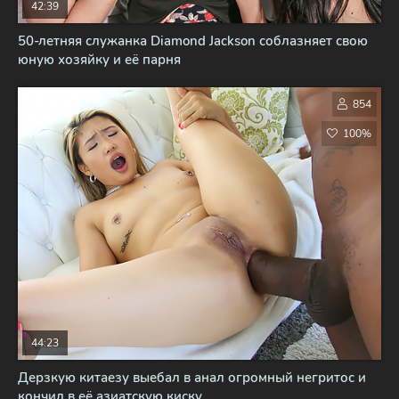
42:39
50-летняя служанка Diamond Jackson соблазняет свою
юную хозяйку и её парня
854
100%
44:23
Дерзкую китаезу выебал в анал огромный негритос и
кончил в её азиатскую киску