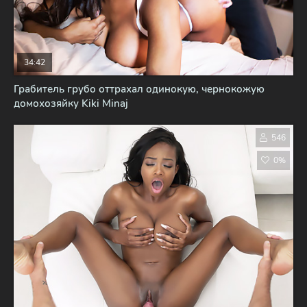
34:42
Грабитель грубо оттрахал одинокую, чернокожую
домохозяйку Kiki Minaj
546
0%