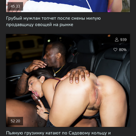
45:33
Грубый мужлан топчет после смены милую
продавщицу овощей на рынке
939
80%
52:20
Пьяную грузинку катают по Садовому кольцу и