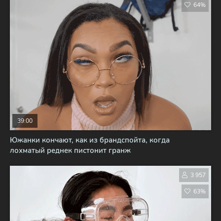
64%
39:00
Южанки кончают, как из брандспойта, когда
лохматый реднек пистонит гранж
3 957
63%