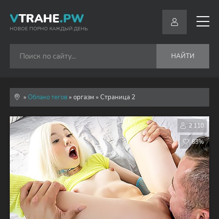
V
TRAHE
.PW
НОВОЕ ПОРНО КАЖДЫЙ ДЕНЬ
НАЙТИ
»
Облако тегов
» оргазм » Страница 2
2 110
83%