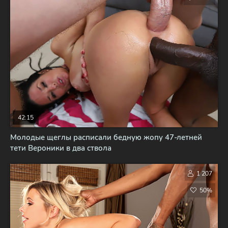
42:15
Молодые щеглы расписали бедную жопу 47-летней
тети Вероники в два ствола
1 207
50%