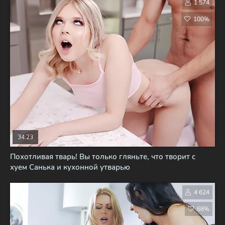
1 574
100%
34:23
Похотливая тварь! Вы только гляньте, что творит с
хуем Санька и кухонной утварью
4 624
68%