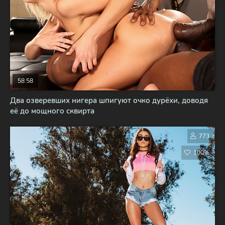
58:58
Два озверевших нигера шпигуют очко дурёхи, доводя
её до мощного сквирта
773
100%