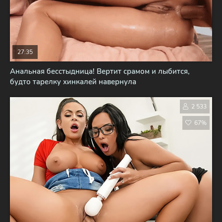
27:35
Анальная бесстыдница! Вертит срамом и лыбится,
будто тарелку хинкалей навернула
2 533
67%