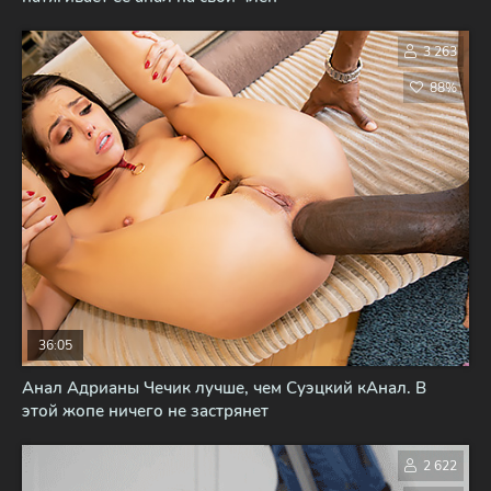
3 263
88%
36:05
Анал Адрианы Чечик лучше, чем Суэцкий кАнал. В
этой жопе ничего не застрянет
2 622