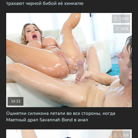
трахают черной бибой её хинкалю
1 568
56%
34:33
Ошметки силикона летали во все стороны, когда
Маетный драл Savannah Bond в анал
1 169