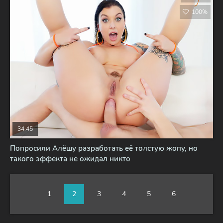
100%
34:45
Попросили Алёшу разработать её толстую жопу, но
такого эффекта не ожидал никто
1
2
3
4
5
6