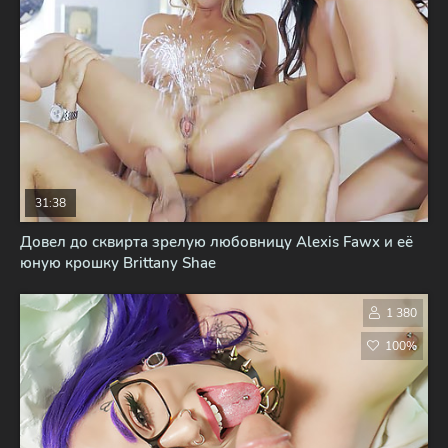
31:38
Довел до сквирта зрелую любовницу Alexis Fawx и её
юную крошку Brittany Shae
1 380
100%