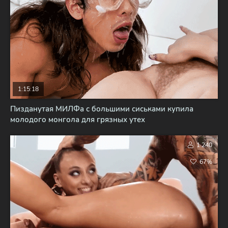
1:15:18
Пизданутая МИЛФа с большими сиськами купила
молодого монгола для грязных утех
1 240
67%