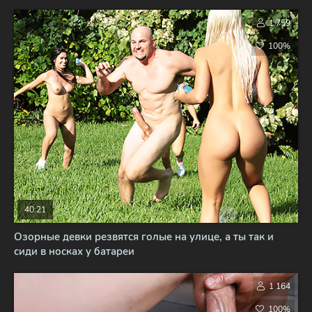
1 759
100%
40:21
Озорные девки резвятся голые на улице, а ты так и
сиди в носках у батареи
1 164
100%