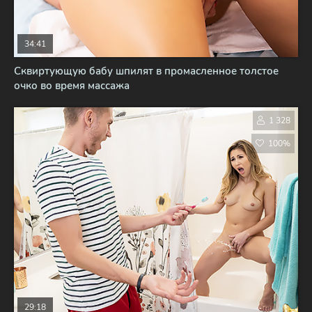
34:41
Сквиртующую бабу шпилят в промасленное толстое
очко во время массажа
1 328
100%
29:18