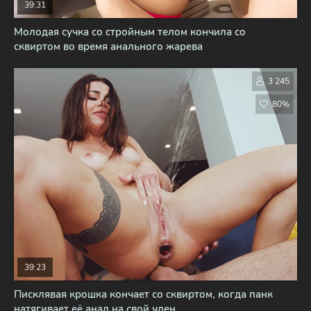
39:31
Молодая сучка со стройным телом кончила со
сквиртом во время анального жарева
3 245
80%
39:23
Писклявая крошка кончает со сквиртом, когда панк
натягивает её анал на свой член