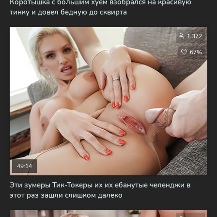
Коротышка с большим хуем взобрался на красивую
тинку и довел бедную до сквирта
1 372
67%
49:14
Эти зумеры Тик-Токеры их их ебанутые челенджи в
этот раз зашли слишком далеко