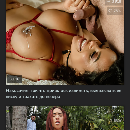
3 918
75%
21:16
Накосячил, так что пришлось извинять, вылизывать её
киску и трахать до вечера
1 123
63%