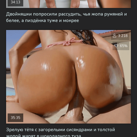
34:13
Двойняшки попросили рассудить, чья жопа румяней и
белее, а пиздёнка туже и мокрее
3 218
65%
35:35
Зрелую тётя с загорелыми сисяндрами и толстой
жопой жарят в шоколадного туза