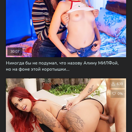
30:07
Никогда бы не подумал, что назову Алину МИЛФой,
но на фоне этой коротышки...
639
0%