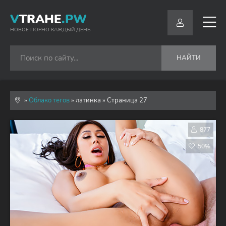
V
TRAHE
.PW
НОВОЕ ПОРНО КАЖДЫЙ ДЕНЬ
НАЙТИ
»
Облако тегов
» латинка » Страница 27
877
50%