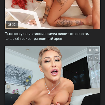
28:32
Пышногрудая латинская самка пищит от радости,
когда её трахает рандомный хрен
530
0%