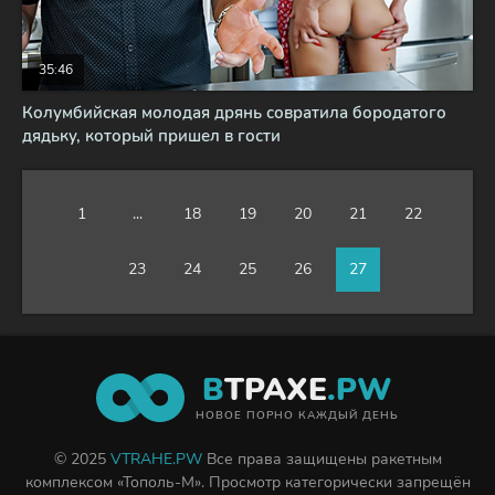
35:46
Колумбийская молодая дрянь совратила бородатого
дядьку, который пришел в гости
1
...
18
19
20
21
22
23
24
25
26
27
В
ТРАХЕ
.PW
НОВОЕ ПОРНО КАЖДЫЙ ДЕНЬ
© 2025
VTRAHE.PW
Все права защищены ракетным
комплексом «Тополь-М». Просмотр категорически запрещён