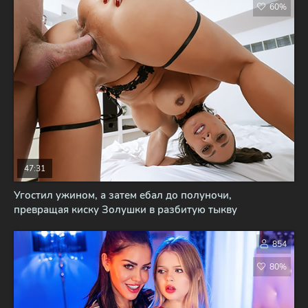
60%
47:31
Угостил ужином, а затем ебал до полуночи,
превращая киску Золушки в разбитую тыкву
854
80%