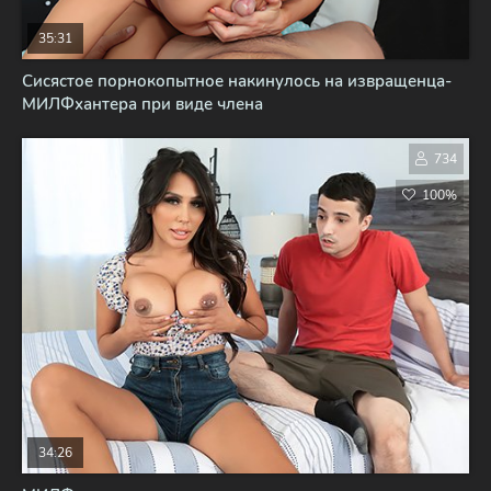
35:31
Сисястое порнокопытное накинулось на извращенца-
МИЛФхантера при виде члена
734
100%
34:26