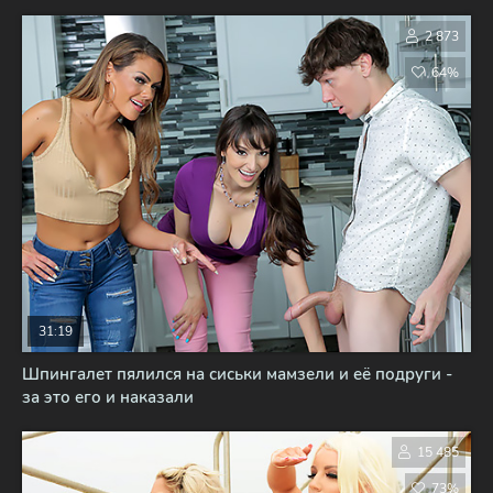
2 873
64%
31:19
Шпингалет пялился на сиськи мамзели и её подруги -
за это его и наказали
15 485
73%