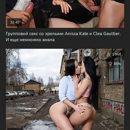
32:40
Групповой секс со зрелыми Anissa Kate и Clea Gaultier.
И еще немножко анала
1 968
86%