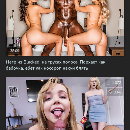
38:09
Негр из Blacked, на трусах полоса. Порхает как
бабочка, ебёт как носорог, нахуй блять
1 072
33%