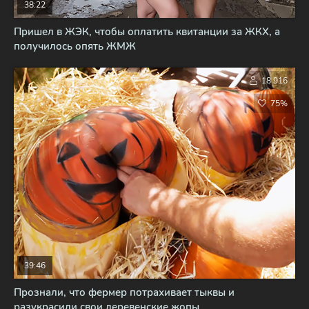
38:22
Пришел в ЖЭК, чтобы оплатить квитанции за ЖКХ, а
получилось опять ЖМЖ
18 916
75%
39:46
Прознали, что фермер потрахивает тыквы и
разукрасили свои деревенские жопы