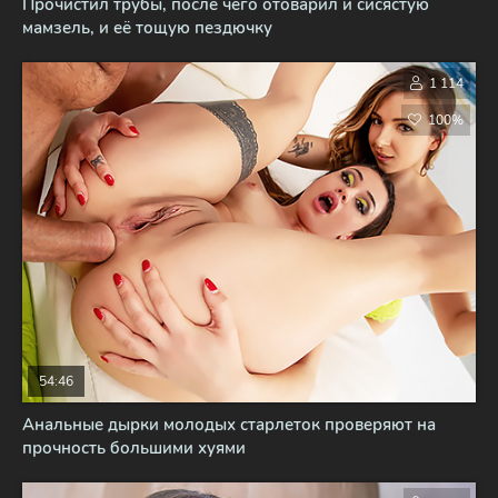
Прочистил трубы, после чего отоварил и сисястую
мамзель, и её тощую пездючку
1 114
100%
54:46
Анальные дырки молодых старлеток проверяют на
прочность большими хуями