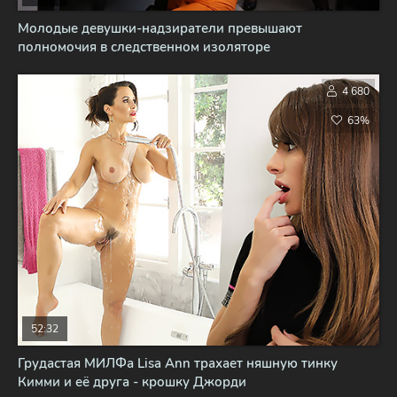
Молодые девушки-надзиратели превышают
полномочия в следственном изоляторе
4 680
63%
52:32
Грудастая МИЛФа Lisa Ann трахает няшную тинку
Кимми и её друга - крошку Джорди