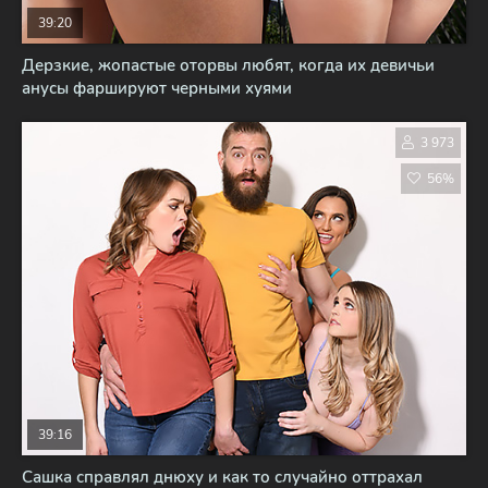
39:20
Дерзкие, жопастые оторвы любят, когда их девичьи
анусы фаршируют черными хуями
3 973
56%
39:16
Сашка справлял днюху и как то случайно оттрахал