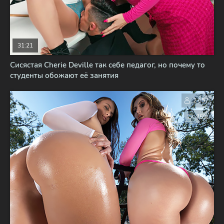
31:21
Сисястая Cherie Deville так себе педагог, но почему то
студенты обожают её занятия
2 657
75%