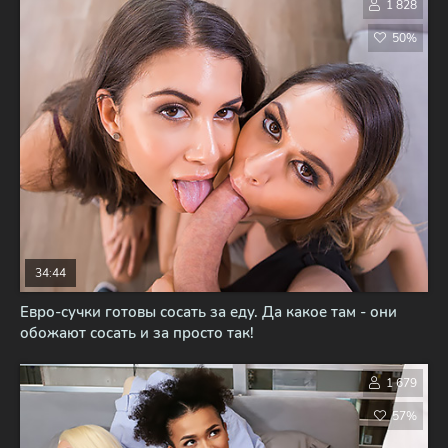
1 828
50%
34:44
Евро-сучки готовы сосать за еду. Да какое там - они
обожают сосать и за просто так!
1 679
57%