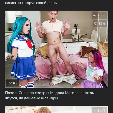
сисястых подруг своей жены
2 308
86%
55:03
Позор! Сначала смотрят Мадока Магика, а потом
ябутся, як дешевые шлёндры
3 176