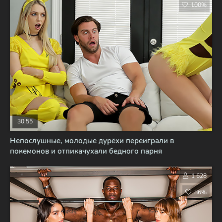
100%
30:55
Непослушные, молодые дурёхи переиграли в
покемонов и отпикачухали бедного парня
1 628
86%