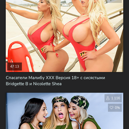
47:13
Спасатели Малибу XXX Версия 18+ с сисястыми
Bridgette B и Nicolette Shea
1 116
0%