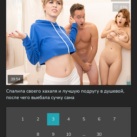
83%
39:54
Спалила своего хахаля и лучшую подругу в душевой,
после чего выебала сучку сама
1
2
3
4
5
6
7
8
9
10
...
30