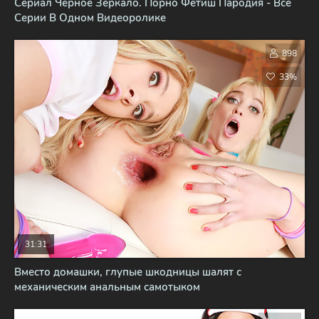
Сериал Черное Зеркало. Порно Фетиш Пародия - Все
Серии В Одном Видеоролике
898
33%
31:31
Вместо домашки, глупые шкодницы шалят с
механическим анальным самотыком