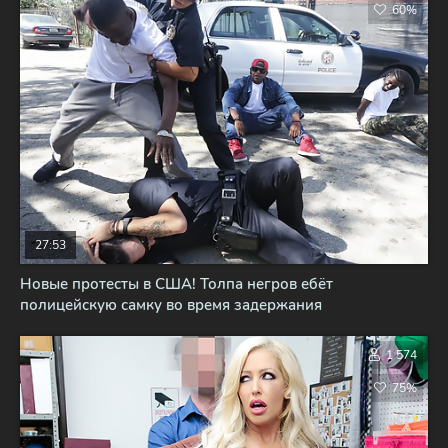
60%
27:53
Новые протесты в США! Толпа негров ебёт
полицейскую самку во время задержания
1 574
75%