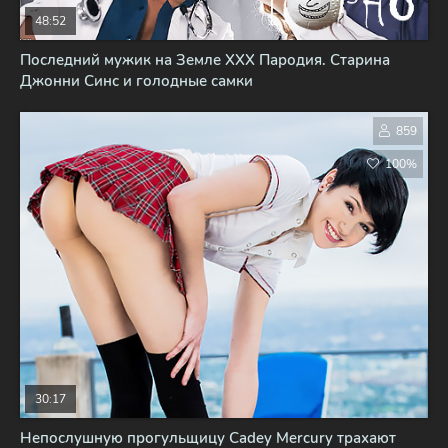
48:52
Последний мужик на Земле XXX Пародия. Старина
Джонни Синс и голодные самки
859
100%
30:17
Непослушную прогульщицу Cadey Mercury трахают