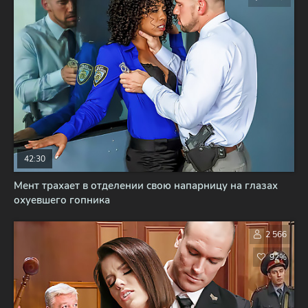
42:30
Мент трахает в отделении свою напарницу на глазах
охуевшего гопника
2 566
92%