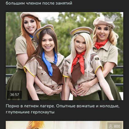
большим членом после занятий
1 908
73%
36:57
Порно в летнем лагере. Опытные вожатые и молодые,
глупенькие герлскауты
800