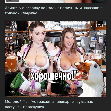
Азиатскую воровку поймали с поличным и наказали в
грязной кладовке
1 718
50%
43:59
Молодой Пан Гус трахает в пивоварне грудастых
пастушек-потаскушек