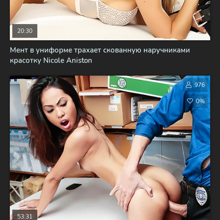
20:30
Мент в униформе трахает скованную наручниками
красотку Nicole Aniston
976
0%
53:31