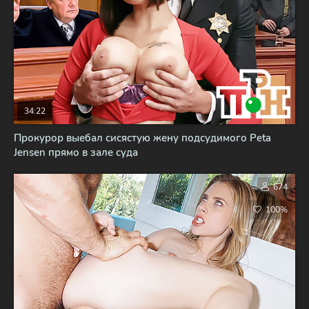
34:22
Прокурор выебал сисястую жену подсудимого Peta
Jensen прямо в зале суда
674
100%