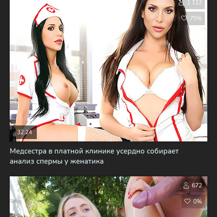
1 112
75%
32:24
Медсестра в платной клинике усердно собирает
анализ спермы у женатика
672
0%