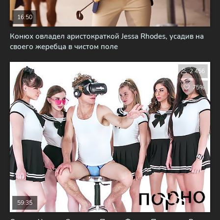
16:50
Конюх овладел аристократкой Jessa Rhodes, усадив на
своего жеребца в чистом поле
2 456
75%
59:35