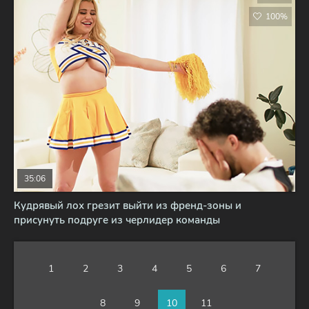
100%
35:06
Кудрявый лох грезит выйти из френд-зоны и
присунуть подруге из черлидер команды
1
2
3
4
5
6
7
8
9
10
11