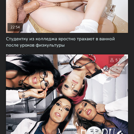
22:54
Студентку из колледжа яростно трахают в ванной
после ypoкoв физкультуры
5 332
76%