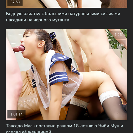
32:58
Бедную азиатку с большими натуральными сиськами
насадили на черного мутанта
1 261
83%
1:01:14
Такседо Маск поставил рачком 18-летнюю Чиби Мун и
сделал её женщиной