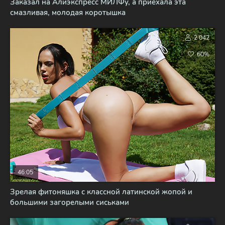
Заказал на Алиэкспресс МИЛФу, а приехала эта
смазливая, молодая коротышка
2 042
60%
46:05
Зрелая фитоняшка с классной латинской жопой и
большими загорелыми сиськами