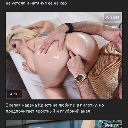
не устоял и натянул её на хер
1 244
100%
41:01
Зрелая мадама Кристина любит и в пилотку, но
предпочитает яростный и глубокий анал
1 130