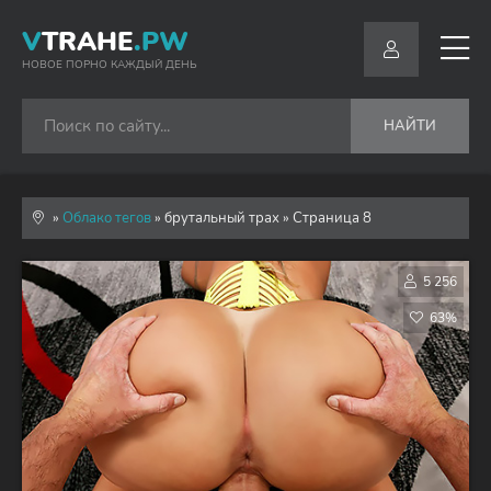
V
TRAHE
.PW
НОВОЕ ПОРНО КАЖДЫЙ ДЕНЬ
НАЙТИ
»
Облако тегов
» брутальный трах » Страница 8
5 256
63%