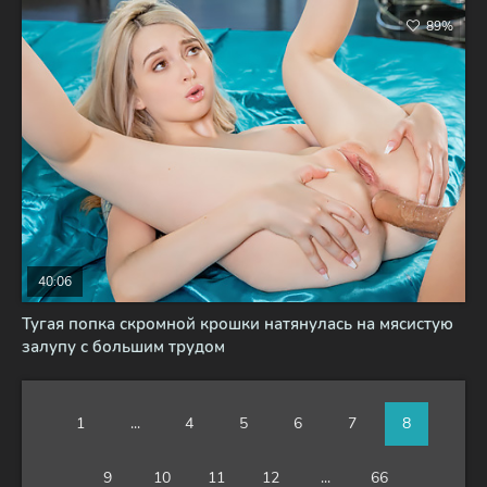
89%
40:06
Тугая попка скромной крошки натянулась на мясистую
залупу с большим трудом
1
...
4
5
6
7
8
9
10
11
12
...
66