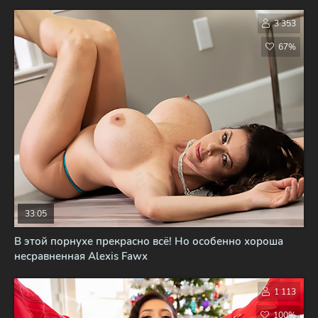
3 353
67%
33:05
В этой порнухе прекрасно всё! Но особенно хороша
несравненная Alexis Fawx
1 113
100%