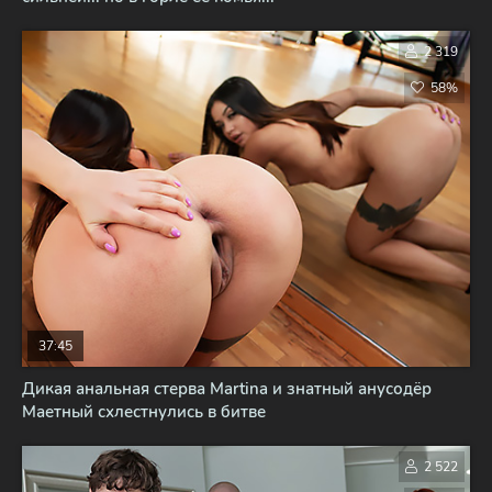
2 319
58%
37:45
Дикая анальная стерва Martina и знатный анусодёр
Маетный схлестнулись в битве
2 522