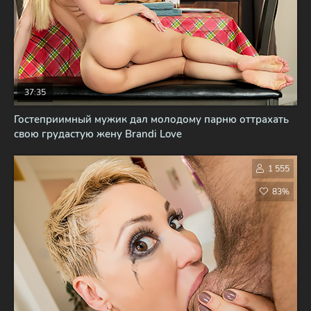
37:35
Гостеприимный мужик дал молодому парню оттрахать
свою грудастую жену Brandi Love
1 555
83%