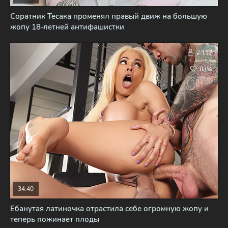
Соратник Тесака променял правый движ на большую
жопу 18-летней антифашистки
2 112
83%
34:40
Ебанутая латиночка отрастила себе огромную жопу и
теперь пожинает плоды