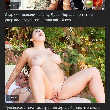
28:40
Старики позвали на ёлку Деда Мороза, но тот не
удержал в узде свой новогодний хер
1 117
67%
47:55
Тупенькая девка так страстно жрала банан, что сосед