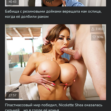
40:43
Бабища с резиновыми дойками верещала как ослица,
когда её долбили раком
3 410
90%
27:57
Пластмассовый мир победил, Nicolette Shea оказалась
сильней... но в горле её комья...