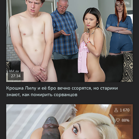
70%
27:34
Крошка Лилу и её бро вечно ссорятся, но старики
знают, как помирить сорванцов
1 670
88%