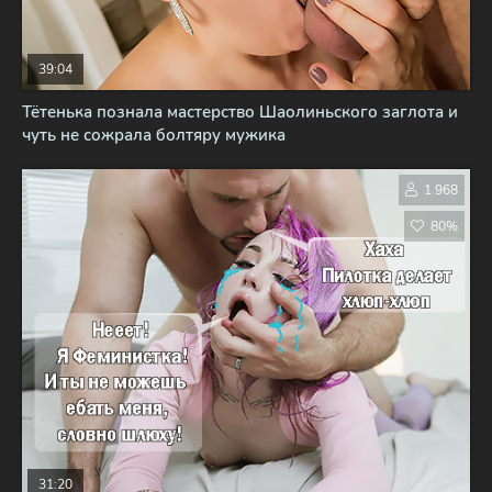
39:04
Тётенька познала мастерство Шаолиньского заглота и
чуть не сожрала болтяру мужика
1 968
80%
31:20