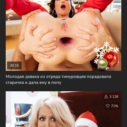
30:16
Молодая деваха из отряда тимуровцев порадовала
старичка и дала ему в попу
3 128
71%