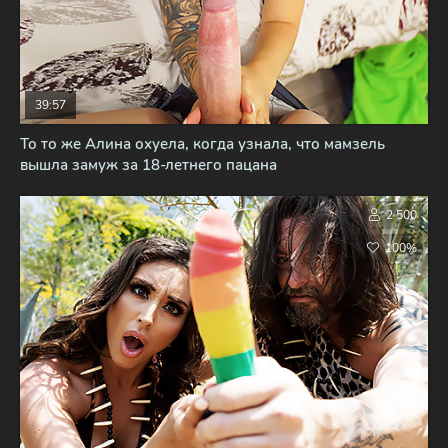
39:57
То то же Алина охуела, когда узнала, что мамзель
вышла замуж за 18-летнего пацана
2 500
100%