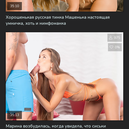
35:10
Хорошенькая русская тинка Машенька настоящая
умничка, хоть и нимфоманка
975
0%
35:13
Марина возбудилась, когда увидела, что сиськи