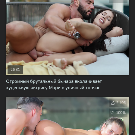
26:31
Огромный брутальный бычара вколачивает
худенькую актрису Мэри в уличный топчан
2 406
100%