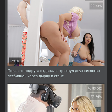
73%
29:00
Пока его подруга отдыхала, трахнул двух сисястых
лесбиянок через дырку в стене
83 662
76%