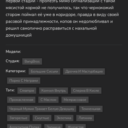
первой стадии - пролезть мимо сигнализации с такой
мясистой кормой не получилось, так что чернокожий
сторож поймал её уже в коридоре, правда в виду своей
расовой принадлежности, копов он недолюбливал и
решил самолично расправиться с нахальной
домушницей
Модели:
Студия:
BangBros
Категории:
Большие Сиськи
Дрочка И Мастурбация
Порно С Неграми
Тэги:
Creampie
Кончил Внутрь
Сперма В Киске
Промасленная
С Маслом
Межрассовое
Черный Мужик Трахает Белую Девушку
Темненькая
Загорелые
Смуглые
Экзотика
Латинка
Аппетитная Попка
Задница
Жопастая