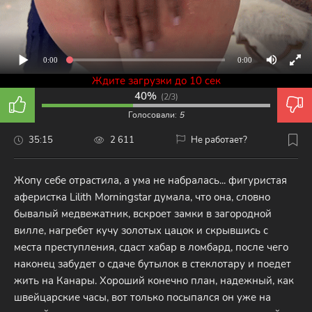
0:00
0:00
Ждите загрузки до 10 сек
40%
(
2/3
)
Голосовали:
5
35:15
2 611
Не работает?
Жопу себе отрастила, а ума не набралась... фигуристая
аферистка Lilith Morningstar думала, что она, словно
бывалый медвежатник, вскроет замки в загородной
вилле, нагребет кучу золотых цацок и скрывшись с
места преступления, сдаст хабар в ломбард, после чего
наконец забудет о сдаче бутылок в стеклотару и поедет
жить на Канары. Хороший конечно план, надежный, как
швейцарские часы, вот только посыпался он уже на