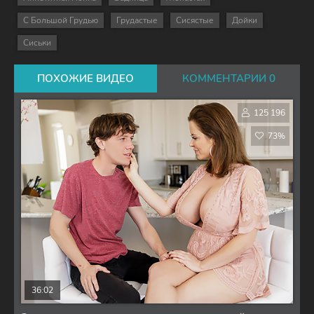
С Большой Грудью
Грудастые
Сисястые
Дойки
Сиськи
ПОХОЖИЕ ВИДЕО
КОММЕНТАРИИ 0
125 196
73%
36:02