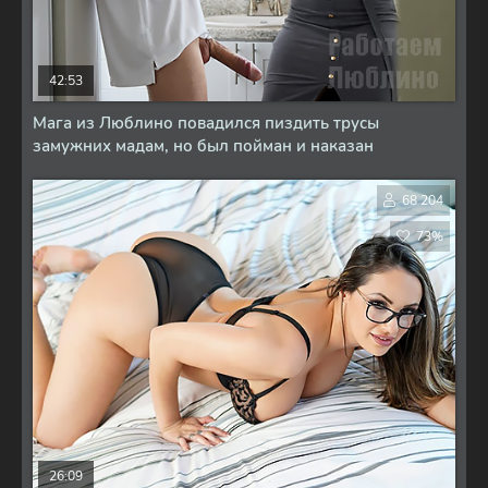
42:53
Мага из Люблино повадился пиздить трусы
замужних мадам, но был пойман и наказан
68 204
73%
26:09