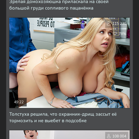
Зрелая домохозяюшка приласкала на своей
большой груди сопливого пацанёнка
115 230
78%
49:22
Толстуха решила, что охранник-дрищ зассыт её
тормозить и не выебет в подсобке
108 004