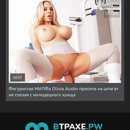
67 711
78%
32:07
Фигуристая МИЛФа Olivia Austin присела на шпагат
не слезая с молодецкого хуища
В
ТРАХЕ
.PW