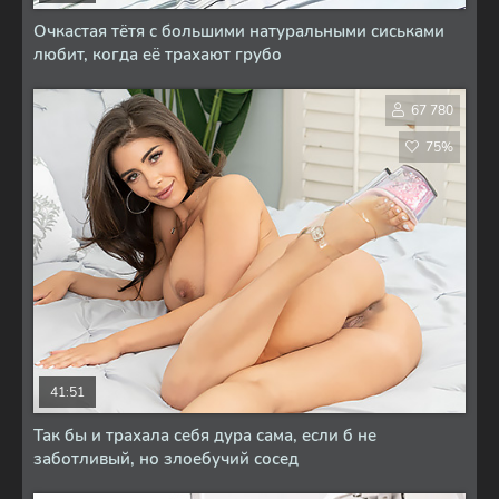
Очкастая тётя с большими натуральными сиськами
любит, когда её трахают грубо
67 780
75%
41:51
Так бы и трахала себя дура сама, если б не
заботливый, но злоебучий сосед