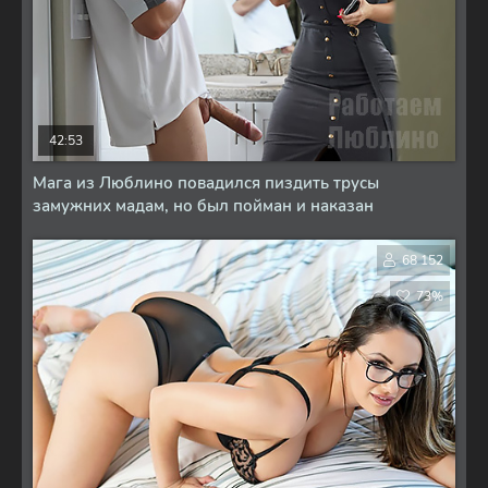
42:53
Мага из Люблино повадился пиздить трусы
замужних мадам, но был пойман и наказан
68 152
73%