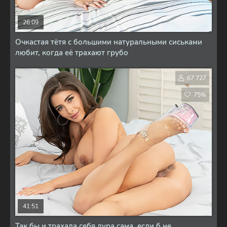
26:09
Очкастая тётя с большими натуральными сиськами
любит, когда её трахают грубо
67 727
75%
41:51
Так бы и трахала себя дура сама, если б не