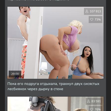
107 913
73%
29:00
Пока его подруга отдыхала, трахнул двух сисястых
лесбиянок через дырку в стене
83 591
76%