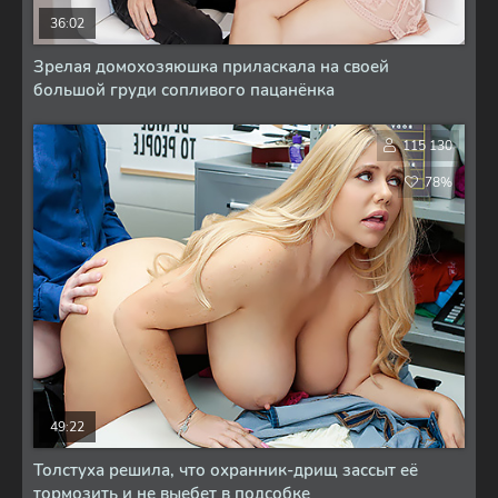
36:02
Зрелая домохозяюшка приласкала на своей
большой груди сопливого пацанёнка
115 130
78%
49:22
Толстуха решила, что охранник-дрищ зассыт её
тормозить и не выебет в подсобке