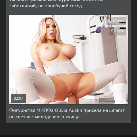
заботливый, но злоебучий сосед
67 667
78%
32:07
Фигуристая МИЛФа Olivia Austin присела на шпагат
не слезая с молодецкого хуища