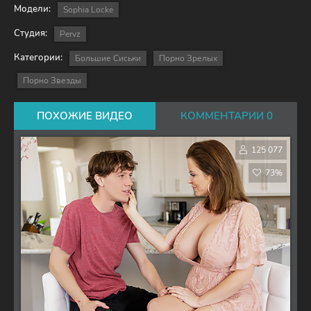
Модели:
Sophia Locke
Студия:
Pervz
Категории:
Большие Сиськи
Порно Зрелых
Порно Звезды
ПОХОЖИЕ ВИДЕО
КОММЕНТАРИИ 0
125 077
73%