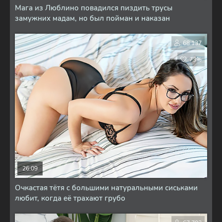
Мага из Люблино повадился пиздить трусы
замужних мадам, но был пойман и наказан
68 137
73%
26:09
Очкастая тётя с большими натуральными сиськами
любит, когда её трахают грубо